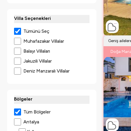
Villa Seçenekleri
Tümünü Seç
Muhafazakar Villalar
Geniş ailele
Balayı Villaları
Doğa Manz
Jakuzili Villalar
Deniz Manzaralı Villalar
Lüks Villalar
Çocuk Havuzlu Villalar
Bölgeler
Doğa İçerisinde Villalar
Evcil Hayvan İzinli Villalar
Tüm Bölgeler
Plaja Yakın Villalar
Antalya
Kapalı Havuzlu Villalar