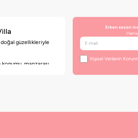
Erken sezon in
illa
Hemen 
 doğal güzellikleriyle
Kişisel Verilerin Kor
nın konumu, manzarası,
s), yatak odası ve banyo
önemlidir.
la bilgiye bu sayfadan