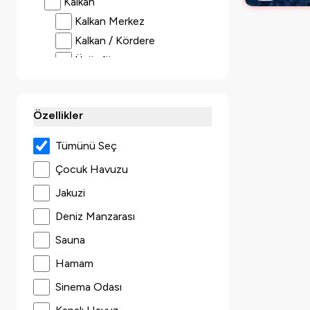
Kalkan
Kalkan Merkez
Aileye Özel Kiralık Villa
Kalkan / Kördere
Isıtmalı Havuzlu Villalar
Üzümlü
5 gün Kiralık Villalar
Sarıbelen
Ekonomik Villalar
Çavdır
Özellikler
Balayicinizdaki Villalar
İslamlar
Bezirgan
Tümünü Seç
Çayköy
Çocuk Havuzu
Kalkan / Ulugöl
Jakuzi
Kalkan / Yeşilköy
Deniz Manzarası
Patara
Sauna
Kaş
Kas Gokseki
Hamam
Demre
Sinema Odası
Demre