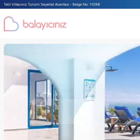
Tatil Villacınız Turizm Seyahat Acentası - Belge No: 11098