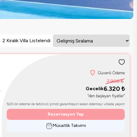
2 Kiralık Villa Listelendi
Güvenli Ödeme
7.900
₺
6.320
₺
Gecelik
"den başlayan fiyatlar"
%20 ön ödeme ile tatilinizi şimdi garantileyin kalan ödemeyi villada yapın!
Rezervasyon Yap
Müsaitlik Takvimi