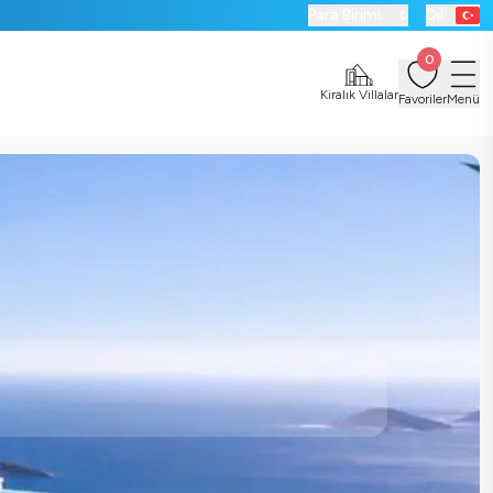
Para Birimi:
₺
Dil:
0
Kiralık Villalar
Favoriler
Menü