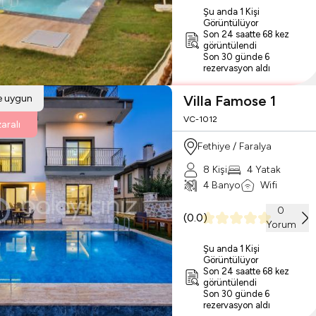
Şu anda 1 Kişi
Görüntülüyor
Son 24 saatte 68 kez
görüntülendi
Son 30 günde 6
rezervasyon aldı
re uygun
Villa Famose 1
VC-1012
aralı
Fethiye / Faralya
8 Kişi
4 Yatak
4 Banyo
Wifi
0
(
0.0
)
Yorum
Şu anda 1 Kişi
Görüntülüyor
Son 24 saatte 68 kez
görüntülendi
Son 30 günde 6
rezervasyon aldı