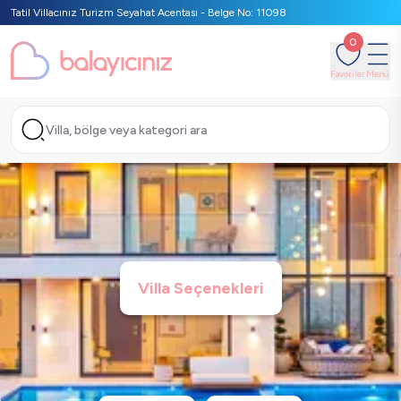
Tatil Villacınız Turizm Seyahat Acentası - Belge No: 11098
0
Favoriler
Menü
Villa, bölge veya kategori ara
Villa Seçenekleri