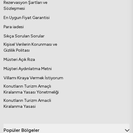
kiralayacağınız villayı haftalara bölerek birçok ailenin
Rezervasyon Şartları ve
kalmasını sağlayabilirsiniz. Böylece yaz aylarında oda
Sözleşmesi
müsait olacak mı derdi olmadan tatilin keyfini
En Uygun Fiyat Garantisi
çıkarabilirsiniz. Her bütçeye uygun yazlık
Para iadesi
seçenekleriyle kendinize uygun villayı tercih
Sıkça Sorulan Sorular
edebilirsiniz. Yalnızca deniz kenarında değil, dağ
Kişisel Verilerin Korunması ve
eteğinde ve diğer lokasyonlarda da villa tipleri
Gizlilik Politası
bulunur. Size yalnızca nasıl bir tatil yapacağınızı
Müsteri Açık Rıza
planlamak kalır. Tercihe göre farklı konseptlerde
Müşteri Aydınlatma Metni
bulunan villalarla gözlerden uzak, tatilin tadını
Villamı Kiraya Vermek İstiyorum
çıkarabilirsiniz.
Konutların Turizm Amaçlı
Kiralanma Yasası Yönetmeliği
Konutların Turizm Amacli
Kiralanma Yasasi
Popüler Bölgeler