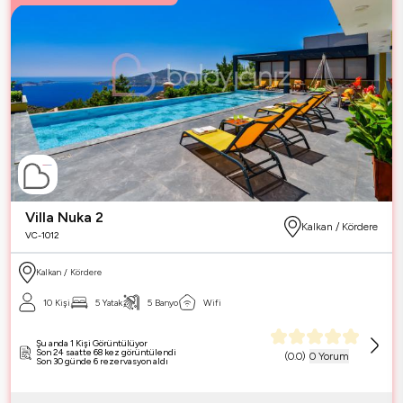
Villa Nuka 2
Kalkan / Kördere
VC-1012
Kalkan / Kördere
10 Kişi
5 Yatak
5 Banyo
Wifi
Şu anda 1 Kişi Görüntülüyor
Son 24 saatte 68 kez görüntülendi
(
0.0
)
0 Yorum
Son 30 günde 6 rezervasyon aldı