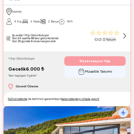
İslamlar
4 Kişi
2 Yatak
2 Banyo
Wifi
Şu anda 1 Kişi Görüntülüyor
Son 24 saatte 68 kez görüntülendi
(
0.0
)
0 Yorum
Son 30 günde 6 rezervasyon aldı
1 Kişi Görüntülüyor
Rezervasyon Yap
Gecelik
6.000
₺
Müsaitlik Takvimi
"den başlayan fiyatlar"
Güvenli Ödeme
%20 ön ödeme,
ile tatilinizi garantileyin
kalan ödemeyi villada yapın!