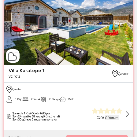
Villa Karatepe 1
Çavdır
VC-1012
Çavdır
5 Kişi
2 Yatak
2 Banyo
Wifi
Şu anda 1 Kişi Görüntülüyor
Son 24 saatte 68 kez görüntülendi
(
0.0
)
0 Yorum
Son 30 günde 6 rezervasyon aldı