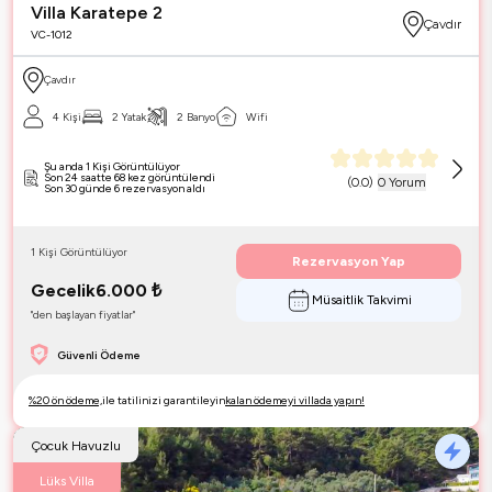
Villa Karatepe 2
Çavdır
VC-1012
Çavdır
4 Kişi
2 Yatak
2 Banyo
Wifi
Şu anda 1 Kişi Görüntülüyor
Son 24 saatte 68 kez görüntülendi
(
0.0
)
0 Yorum
Son 30 günde 6 rezervasyon aldı
1 Kişi Görüntülüyor
Rezervasyon Yap
Gecelik
6.000
₺
Müsaitlik Takvimi
"den başlayan fiyatlar"
Güvenli Ödeme
%20 ön ödeme,
ile tatilinizi garantileyin
kalan ödemeyi villada yapın!
Çocuk Havuzlu
Lüks Villa