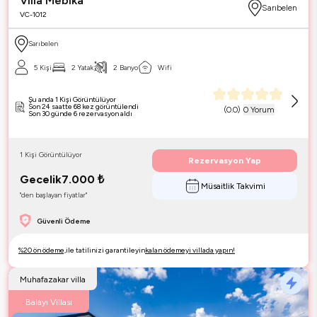
Villa Mebika
Sarıbelen
VC-1012
Sarıbelen
5 Kişi
2 Yatak
2 Banyo
Wifi
Şu anda 1 Kişi Görüntülüyor
Son 24 saatte 68 kez görüntülendi
(
0.0
)
0 Yorum
Son 30 günde 6 rezervasyon aldı
1 Kişi Görüntülüyor
Rezervasyon Yap
Gecelik
7.000
₺
Müsaitlik Takvimi
"den başlayan fiyatlar"
Güvenli Ödeme
%20 ön ödeme,
ile tatilinizi garantileyin
kalan ödemeyi villada yapın!
Muhafazakar villa
Balayı Villası