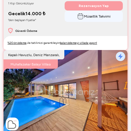
1 Kişi Görüntülüyor
Rezervasyon Yap
Gecelik
14.000
₺
Müsaitlik Takvimi
"den başlayan fiyatlar"
Güvenli Ödeme
%20 ön ödeme,
ile tatilinizi garantileyin
kalan ödemeyi villada yapın!
Kapalı Havuzlu, Deniz Manzaralı,
Muhafazakar Balayı Villası