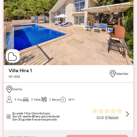
Villa Hira 1
İslamlar
VC-1012
İslamlar
4 Kişi
2 Yatak
2 Banyo
Wifi
Şu anda 1 Kişi Görüntülüyor
Son 24 saatte 68 kez görüntülendi
(
0.0
)
0 Yorum
Son 30 günde 6 rezervasyon aldı