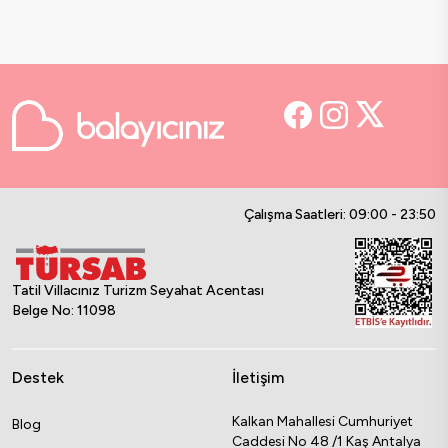
sağlar.
Özel teras ve bahçeler, günün her saatinde
muhteşem manzarayı keyifle
izleyebileceğiniz bir alandır. Akşam yemekleri
bu eşsiz ortamda gerçekten unutulmaz bir
deneyime dönüşür. Sevdiklerinizle beraber
geçireceğiniz zaman, birlikte güzel anılar
biriktirmenize olanak sağlar.
Çalışma Saatleri: 09:00 - 23:50
Bahçeli villalar
, özel havuzları ve geniş
bahçeleriyle sadece kalabalık aileler için değil,
Tatil Villacınız Turizm Seyahat Acentası
balayı çiftleri için de mükemmel bir seçenek
Belge No: 11098
olur. Romantik bir atmosferde, doğanın
içinde geçireceğiniz özel anlar sizi büyüler.
Destek
İletişim
Kalkan Mahallesi Cumhuriyet
Blog
Caddesi No 48 /1 Kaş Antalya