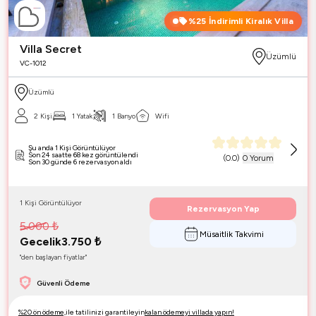
%25
İndirimli Kiralık Villa
Villa Secret
Üzümlü
VC-1012
Üzümlü
2 Kişi
1 Yatak
1 Banyo
Wifi
Şu anda 1 Kişi Görüntülüyor
Son 24 saatte 68 kez görüntülendi
(
0.0
)
0 Yorum
Son 30 günde 6 rezervasyon aldı
1 Kişi Görüntülüyor
Rezervasyon Yap
5.000
₺
Müsaitlik Takvimi
Gecelik
3.750
₺
"den başlayan fiyatlar"
Güvenli Ödeme
%20 ön ödeme,
ile tatilinizi garantileyin
kalan ödemeyi villada yapın!