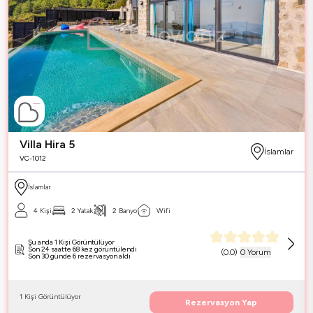
Villa Hira 5
İslamlar
VC-1012
İslamlar
4 Kişi
2 Yatak
2 Banyo
Wifi
Şu anda 1 Kişi Görüntülüyor
Son 24 saatte 68 kez görüntülendi
(
0.0
)
0 Yorum
Son 30 günde 6 rezervasyon aldı
1 Kişi Görüntülüyor
Rezervasyon Yap