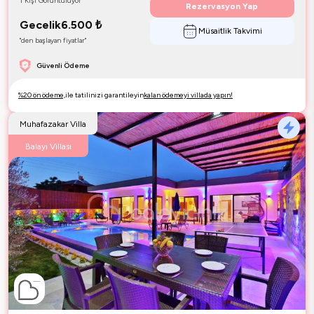
1 Kişi Görüntülüyor
Rezervasyon Yap
Gecelik
6.500
₺
Müsaitlik Takvimi
"den başlayan fiyatlar"
Güvenli Ödeme
%20 ön ödeme,
ile tatilinizi garantileyin
kalan ödemeyi villada yapın!
Muhafazakar Villa
Balayı Villası