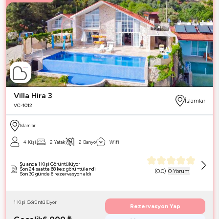
Villa Hira 3
İslamlar
VC-1012
İslamlar
4 Kişi
2 Yatak
2 Banyo
Wifi
Şu anda 1 Kişi Görüntülüyor
Son 24 saatte 68 kez görüntülendi
(
0.0
)
0 Yorum
Son 30 günde 6 rezervasyon aldı
1 Kişi Görüntülüyor
Rezervasyon Yap