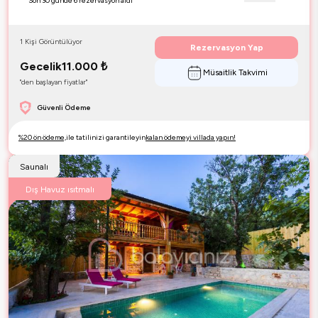
Son 30 günde 6 rezervasyon aldı
1 Kişi Görüntülüyor
Rezervasyon Yap
Gecelik
11.000
₺
Müsaitlik Takvimi
"den başlayan fiyatlar"
Güvenli Ödeme
%20 ön ödeme,
ile tatilinizi garantileyin
kalan ödemeyi villada yapın!
Saunalı
Dış Havuz ısıtmalı