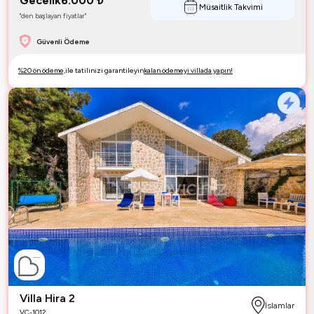
Gecelik
6.000
₺
Müsaitlik Takvimi
"den başlayan fiyatlar"
Güvenli Ödeme
%20 ön ödeme,
ile tatilinizi garantileyin
kalan ödemeyi villada yapın!
Villa Hira 2
İslamlar
VC-1012