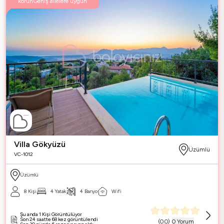
korunGeniş ailelere uygun
Villa Gökyüzü
Üzümlü
VC-1012
Üzümlü
8 Kişi
4 Yatak
4 Banyo
Wifi
Şu anda 1 Kişi Görüntülüyor
Son 24 saatte 68 kez görüntülendi
(
0.0
)
0 Yorum