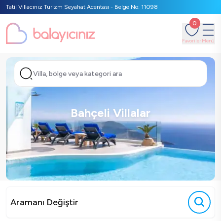
Tatil Villacınız Turizm Seyahat Acentası - Belge No: 11098
0
Favoriler
Menü
Villa, bölge veya kategori ara
Bahçeli Villalar
Aramanı Değiştir