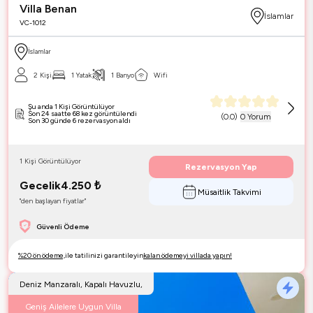
Villa Benan
İslamlar
VC-1012
İslamlar
2 Kişi
1 Yatak
1 Banyo
Wifi
Şu anda 1 Kişi Görüntülüyor
Son 24 saatte 68 kez görüntülendi
(
0.0
)
0 Yorum
Son 30 günde 6 rezervasyon aldı
1 Kişi Görüntülüyor
Rezervasyon Yap
Gecelik
4.250
₺
Müsaitlik Takvimi
"den başlayan fiyatlar"
Güvenli Ödeme
%20 ön ödeme,
ile tatilinizi garantileyin
kalan ödemeyi villada yapın!
Deniz Manzaralı, Kapalı Havuzlu,
Geniş Ailelere Uygun Villa