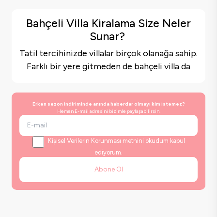
Bahçeli Villa Kiralama Size Neler
Sunar?
Tatil tercihinizde villalar birçok olanağa sahip.
Farklı bir yere gitmeden de
bahçeli villa
da
zaman geçirebilir, havuzda dilediğiniz gibi
keyif yapabilirsiniz. Özel havuzlu villada
istediğiniz zaman rahatça güneşlenebilir
Erken sezon indiriminde anında haberdar olmayı kim istemez?
Hemen E-mail adresini bizimle paylaşabilirsin.
istediğiniz zaman bahçeli villanızda
barbeküde nefis yemekler tadabilirsiniz.
Kişisel Verilerin Korunması metnini okudum kabul
Eşsiz deniz ve koy manzaralı, sonsuzluk
ediyorum.
havuzuna sahip, özellikli villalar gerçekten
Abone Ol
hayal edilesi bir tatil deneyimi sunar. Denizin
ve doğanın güzelliğiyle çevrili
bahçeli villalar
,
huzur dolu bir atmosferde konaklama imkânı