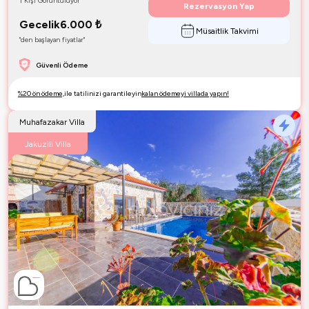
1 Kişi Görüntülüyor
Rezervasyon Yap
Gecelik
6.000
₺
Müsaitlik Takvimi
"den başlayan fiyatlar"
Güvenli Ödeme
%20 ön ödeme,
ile tatilinizi garantileyin
kalan ödemeyi villada yapın!
Muhafazakar Villa
Jakuzili Villa