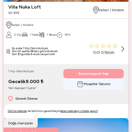
Villa Nuka Loft
Kalkan / Kördere
VC-1012
Kalkan / Kördere
2 Kişi
1 Yatak
1 Banyo
Wifi
Şu anda 1 Kişi Görüntülüyor
Son 24 saatte 68 kez görüntülendi
(
0.0
)
0 Yorum
Son 30 günde 6 rezervasyon aldı
1 Kişi Görüntülüyor
Rezervasyon Yap
Gecelik
9.000
₺
Müsaitlik Takvimi
"den başlayan fiyatlar"
Güvenli Ödeme
%20 ön ödeme,
ile tatilinizi garantileyin
kalan ödemeyi villada yapın!
Doğa manzaralı