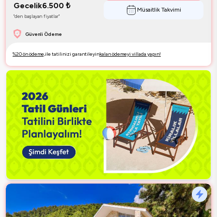
Gecelik
6.500
₺
Müsaitlik Takvimi
"den başlayan fiyatlar"
Güvenli Ödeme
%20 ön ödeme,
ile tatilinizi garantileyin
kalan ödemeyi villada yapın!