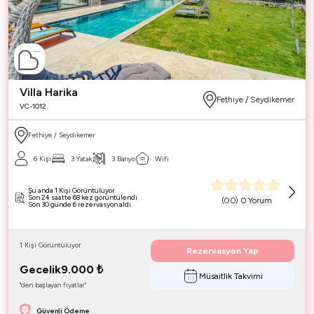
Villa Harika
Fethiye / Seydikemer
VC-1012
Fethiye / Seydikemer
6 Kişi
3 Yatak
3 Banyo
Wifi
Şu anda 1 Kişi Görüntülüyor
Son 24 saatte 68 kez görüntülendi
(
0.0
)
0 Yorum
Son 30 günde 6 rezervasyon aldı
1 Kişi Görüntülüyor
Rezervasyon Yap
Gecelik
9.000
₺
Müsaitlik Takvimi
"den başlayan fiyatlar"
Güvenli Ödeme