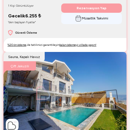
1 Kişi Görüntülüyor
Rezervasyon Yap
Gecelik
6.255
₺
Müsaitlik Takvimi
"den başlayan fiyatlar"
Güvenli Ödeme
%20 ön ödeme,
ile tatilinizi garantileyin
kalan ödemeyi villada yapın!
Sauna, Kapalı Havuz
Çift Jakuzili