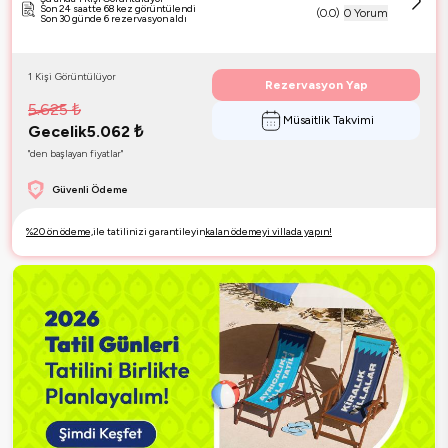
Son 24 saatte 68 kez görüntülendi
(
0.0
)
0 Yorum
Son 30 günde 6 rezervasyon aldı
1 Kişi Görüntülüyor
Rezervasyon Yap
5.625
₺
Müsaitlik Takvimi
Gecelik
5.062
₺
"den başlayan fiyatlar"
Güvenli Ödeme
%20 ön ödeme,
ile tatilinizi garantileyin
kalan ödemeyi villada yapın!