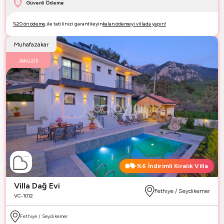
Güvenli Ödeme
%20 ön ödeme,
ile tatilinizi garantileyin
kalan ödemeyi villada yapın!
Muhafazakar
Jakuzili
%6
İndirimli Kiralık Villa
Villa Dağ Evi
Fethiye / Seydikemer
VC-1012
Fethiye / Seydikemer