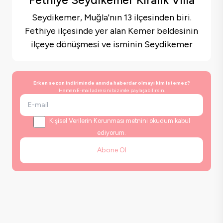
Seydikemer, Muğla'nın 13 ilçesinden biri.
Fethiye ilçesinde yer alan Kemer beldesinin
ilçeye dönüşmesi ve isminin Seydikemer
olarak değişmesi sonucu oluşmuş.
Seydikemer, Fethiye'ye bağlı bir ilçedir ve
Erken sezon indiriminde anında haberdar olmayı kim istemez?
doğal güzellikleriyle ünlüdür.
Hemen E-mail adresini bizimle paylaşabilirsin.
Seydikemer ilçesinde kiralık villa seçerken,
Kişisel Verilerin Korunması metnini okudum kabul
villanın konumu, manzarası, büyüklüğü,
ediyorum.
özellikleri (örneğin, havuz, bahçe, teras),
Abone Ol
yatak odası ve banyo sayısı gibi faktörlere
dikkat etmek önemlidir.
Seydikemer kiralık villa
seçenekleri hakkında
daha fazla bilgiye bu sayfadan ulaşabilirsiniz.