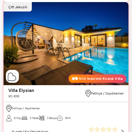
Çift Jakuzili
%10
İndirimli Kiralık Villa
Villa Elysian
Fethiye / Seydikemer
VC-1012
Fethiye / Seydikemer
6 Kişi
3 Yatak
3 Banyo
Wifi
Şu anda 1 Kişi Görüntülüyor