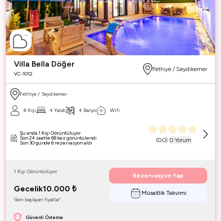
Villa Bella Döğer
Fethiye / Seydikemer
VC-1012
Fethiye / Seydikemer
8 Kişi
4 Yatak
4 Banyo
Wifi
Şu anda 1 Kişi Görüntülüyor
Son 24 saatte 68 kez görüntülendi
(
0.0
)
0 Yorum
Son 30 günde 6 rezervasyon aldı
1 Kişi Görüntülüyor
Rezervasyon Yap
Gecelik
10.000
₺
Müsaitlik Takvimi
"den başlayan fiyatlar"
Güvenli Ödeme