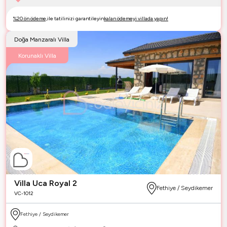
%20 ön ödeme,
ile tatilinizi garantileyin
kalan ödemeyi villada yapın!
Doğa Manzaralı Villa
Korunaklı Villa
Villa Uca Royal 2
Fethiye / Seydikemer
VC-1012
Fethiye / Seydikemer