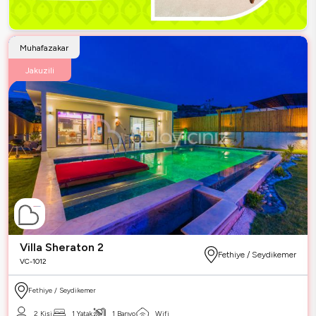
Muhafazakar
Jakuzili
Villa Sheraton 2
Fethiye / Seydikemer
VC-1012
Fethiye / Seydikemer
2 Kişi
1 Yatak
1 Banyo
Wifi