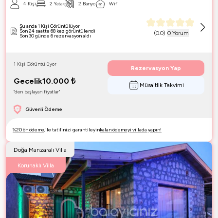
4 Kişi
2 Yatak
2 Banyo
Wifi
Şu anda 1 Kişi Görüntülüyor
Son 24 saatte 68 kez görüntülendi
(
0.0
)
0 Yorum
Son 30 günde 6 rezervasyon aldı
1 Kişi Görüntülüyor
Rezervasyon Yap
Gecelik
10.000
₺
Müsaitlik Takvimi
"den başlayan fiyatlar"
Güvenli Ödeme
%20 ön ödeme,
ile tatilinizi garantileyin
kalan ödemeyi villada yapın!
Doğa Manzaralı Villa
Korunaklı Villa