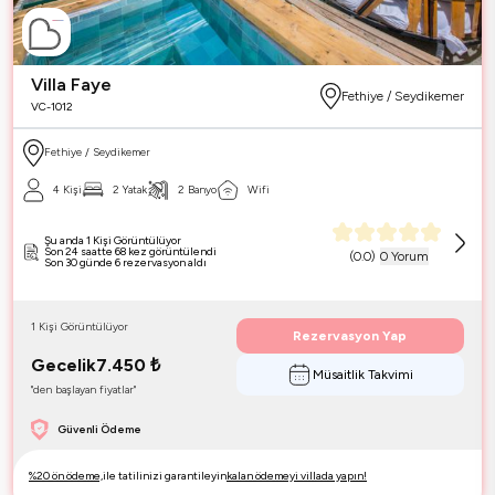
Villa Faye
Fethiye / Seydikemer
VC-1012
Fethiye / Seydikemer
4 Kişi
2 Yatak
2 Banyo
Wifi
Şu anda 1 Kişi Görüntülüyor
Son 24 saatte 68 kez görüntülendi
(
0.0
)
0 Yorum
Son 30 günde 6 rezervasyon aldı
1 Kişi Görüntülüyor
Rezervasyon Yap
Gecelik
7.450
₺
Müsaitlik Takvimi
"den başlayan fiyatlar"
Güvenli Ödeme
%20 ön ödeme,
ile tatilinizi garantileyin
kalan ödemeyi villada yapın!