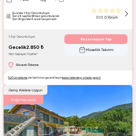
Şu anda 1 Kişi Görüntülüyor
Son 24 saatte 68 kez görüntülendi
(
0.0
)
0 Yorum
Son 30 günde 6 rezervasyon aldı
1 Kişi Görüntülüyor
Rezervasyon Yap
Gecelik
2.850
₺
Müsaitlik Takvimi
"den başlayan fiyatlar"
Güvenli Ödeme
%20 ön ödeme,
ile tatilinizi garantileyin
kalan ödemeyi villada yapın!
Geniş Ailelere Uygun
Doğa Manzaralı