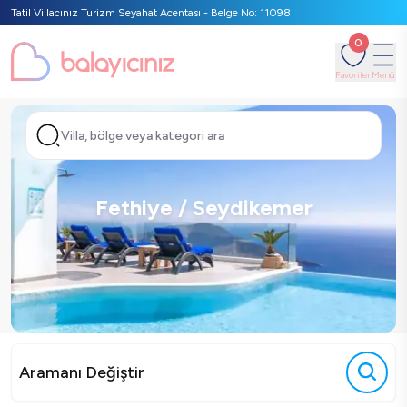
Tatil Villacınız Turizm Seyahat Acentası - Belge No: 11098
0
Favoriler
Menü
Villa, bölge veya kategori ara
Fethiye / Seydikemer
Aramanı Değiştir