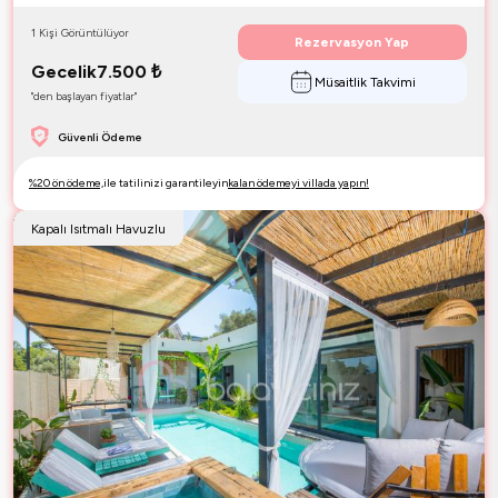
1 Kişi Görüntülüyor
Rezervasyon Yap
Gecelik
7.500
₺
Müsaitlik Takvimi
"den başlayan fiyatlar"
Güvenli Ödeme
%20 ön ödeme,
ile tatilinizi garantileyin
kalan ödemeyi villada yapın!
Kapalı Isıtmalı Havuzlu