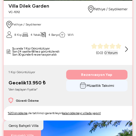
Villa Dilek Garden
Fethiye / Seydikemer
VC-1012
Fethiye / Seydikemer
8 Kişi
4 Yatak
4 Banyo
Wifi
Şu anda 1 Kişi Görüntülüyor
Son 24 saatte 68 kez görüntülendi
(
0.0
)
0 Yorum
Son 30 günde 6 rezervasyon aldı
1 Kişi Görüntülüyor
Rezervasyon Yap
Gecelik
13.950
₺
Müsaitlik Takvimi
"den başlayan fiyatlar"
Güvenli Ödeme
%20 ön ödeme,
ile tatilinizi garantileyin
kalan ödemeyi villada yapın!
Geniş Bahçeli Villa
Korunaklı Villa