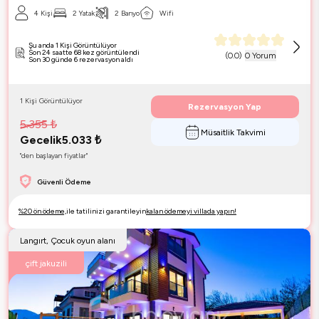
4 Kişi
2 Yatak
2 Banyo
Wifi
Şu anda 1 Kişi Görüntülüyor
Son 24 saatte 68 kez görüntülendi
(
0.0
)
0 Yorum
Son 30 günde 6 rezervasyon aldı
1 Kişi Görüntülüyor
Rezervasyon Yap
5.355
₺
Müsaitlik Takvimi
Gecelik
5.033
₺
"den başlayan fiyatlar"
Güvenli Ödeme
%20 ön ödeme,
ile tatilinizi garantileyin
kalan ödemeyi villada yapın!
Langırt, Çocuk oyun alanı
çift jakuzili