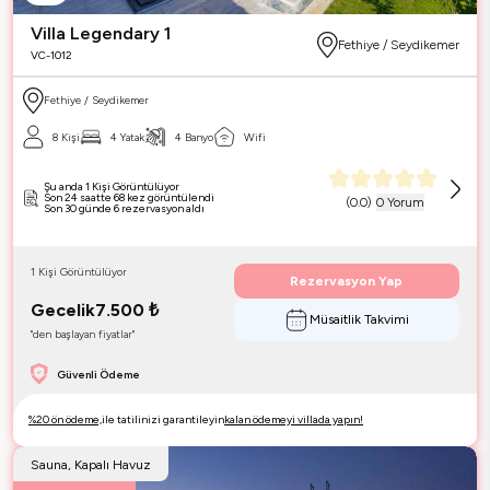
Villa Legendary 1
Fethiye / Seydikemer
VC-1012
Fethiye / Seydikemer
8 Kişi
4 Yatak
4 Banyo
Wifi
Şu anda 1 Kişi Görüntülüyor
Son 24 saatte 68 kez görüntülendi
(
0.0
)
0 Yorum
Son 30 günde 6 rezervasyon aldı
1 Kişi Görüntülüyor
Rezervasyon Yap
Gecelik
7.500
₺
Müsaitlik Takvimi
"den başlayan fiyatlar"
Güvenli Ödeme
%20 ön ödeme,
ile tatilinizi garantileyin
kalan ödemeyi villada yapın!
Sauna, Kapalı Havuz