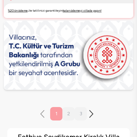
%20 ön ödeme,
ile tatilinizi garantileyin
kalan ödemeyi villada yapın!
1
2
3
Fethiye Seydikemer Kiralık Villa