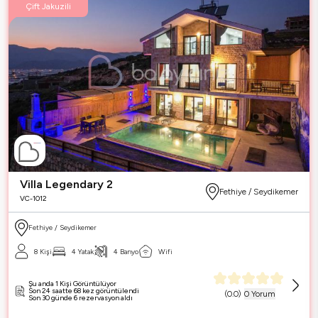
Çift Jakuzili
Villa Legendary 2
Fethiye / Seydikemer
VC-1012
Fethiye / Seydikemer
8 Kişi
4 Yatak
4 Banyo
Wifi
Şu anda 1 Kişi Görüntülüyor
Son 24 saatte 68 kez görüntülendi
(
0.0
)
0 Yorum
Son 30 günde 6 rezervasyon aldı