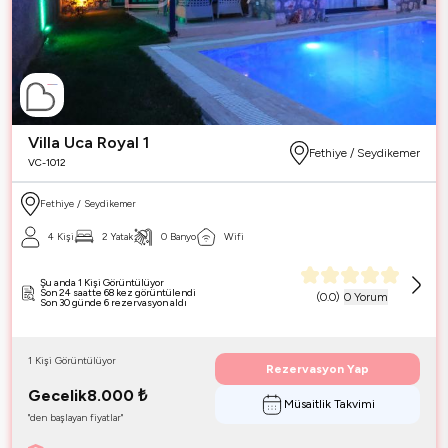
Villa Uca Royal 1
Fethiye / Seydikemer
VC-1012
Fethiye / Seydikemer
4 Kişi
2 Yatak
0 Banyo
Wifi
Şu anda 1 Kişi Görüntülüyor
Son 24 saatte 68 kez görüntülendi
(
0.0
)
0 Yorum
Son 30 günde 6 rezervasyon aldı
1 Kişi Görüntülüyor
Rezervasyon Yap
Gecelik
8.000
₺
Müsaitlik Takvimi
"den başlayan fiyatlar"