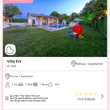
Villa Erk
Fethiye / Seydikemer
VC-1012
Fethiye / Seydikemer
4 Kişi
2 Yatak
2 Banyo
Wifi
Şu anda 1 Kişi Görüntülüyor
Son 24 saatte 68 kez görüntülendi
(
0.0
)
0 Yorum
Son 30 günde 6 rezervasyon aldı