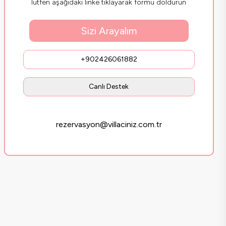
lütfen aşağıdaki linke tıklayarak formu doldurun
Sizi Arayalım
+902426061882
Canlı Destek
rezervasyon@villaciniz.com.tr