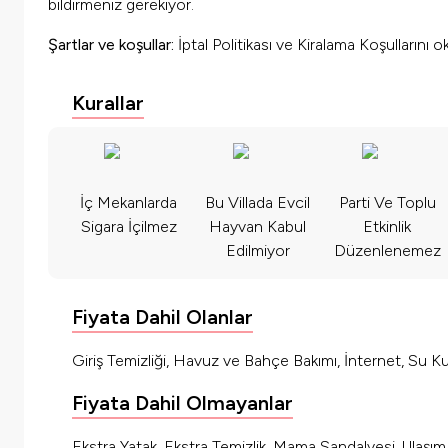
bildirmeniz gerekiyor.
Şartlar ve koşullar:
İptal Politikası ve Kiralama Koşullarını 
Kurallar
İç Mekanlarda
Bu Villada Evcil
Parti Ve Toplu
Sigara İçilmez
Hayvan Kabul
Etkinlik
Edilmiyor
Düzenlenemez
Fiyata Dahil Olanlar
Giriş Temizliği, Havuz ve Bahçe Bakımı, İnternet, Su Kul
Fiyata Dahil Olmayanlar
Ekstra Yatak, Ekstra Temizlik, Mama Sandalyesi, Ulaşı