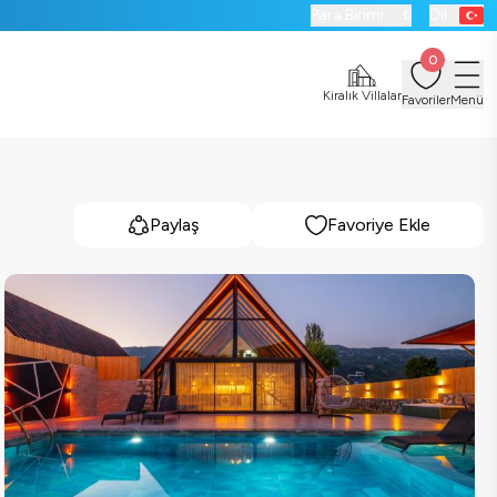
Para Birimi:
₺
Dil:
0
Kiralık Villalar
Favoriler
Menü
Paylaş
Favoriye Ekle