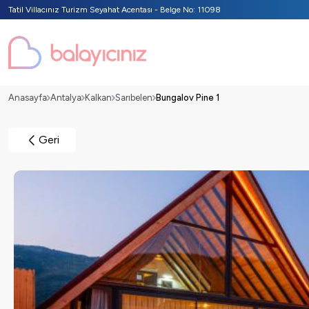
Tatil Villacınız Turizm Seyahat Acentası - Belge No: 11098
Anasayfa
Antalya
Kalkan
Sarıbelen
Bungalov Pine 1
Geri