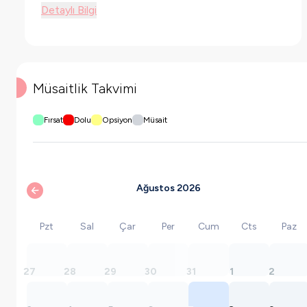
Detaylı Bilgi
Müsaitlik Takvimi
Fırsat
Dolu
Opsiyon
Müsait
Ağustos 2026
Pzt
Sal
Çar
Per
Cum
Cts
Paz
27
28
29
30
31
1
2