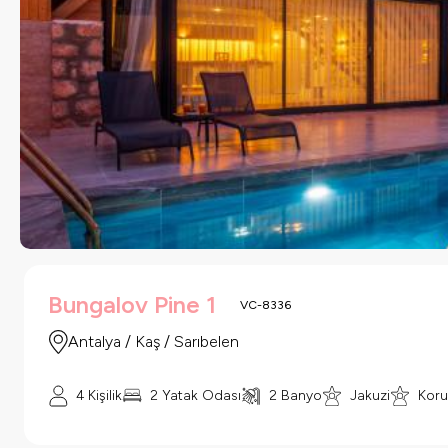
Bungalov Pine 1
VC-8336
Antalya / Kaş / Sarıbelen
4 Kişilik
2 Yatak Odası
2 Banyo
Jakuzi
Koru