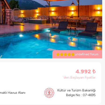
undefined Yorum
4.992
₺
'den Başlayan Fiyatlar
Kültür ve Turizm Bakanlığı
naklı Havuz Alanı
Belge No :
07-4695