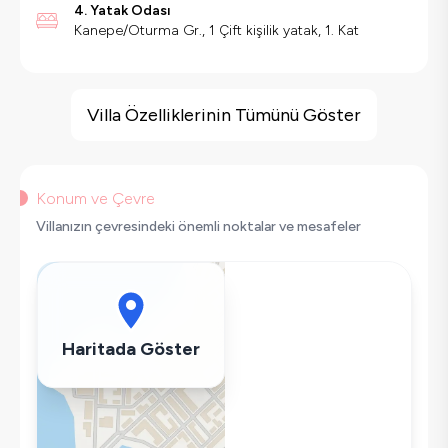
4. Yatak Odası
Kanepe/Oturma Gr., 1 Çift kişilik yatak, 1. Kat
Villa Özellikleri
Jakuzi
Villa Özelliklerinin Tümünü Göster
Deniz Manzarası
Barbekü
Güvenlik Kamerası
Konum ve Çevre
Geniş Ailelere Uygun
Villanızın çevresindeki önemli noktalar ve mesafeler
Alarm Sistemi
Saç Kurutma Makinası
Bulaşık Makinesi
Çamaşır Makinesi
Haritada Göster
Buzdolabı
Klima
Wifi / İnternet