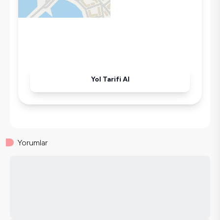
Tost Makinesi
Mikrodalga
Kettle
Ütü
Havuz-Bahçe Bakımı
Yol Tarifi Al
Yorumlar