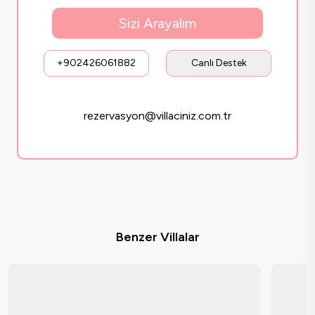
Sizi Arayalım
+902426061882
Canlı Destek
rezervasyon@villaciniz.com.tr
Benzer Villalar