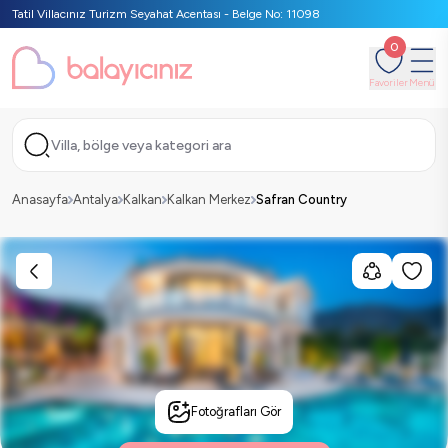
Tatil Villacınız Turizm Seyahat Acentası - Belge No: 11098
0
Favoriler
Menü
Villa, bölge veya kategori ara
Anasayfa
Antalya
Kalkan
Kalkan Merkez
Safran Country
Fotoğrafları Gör