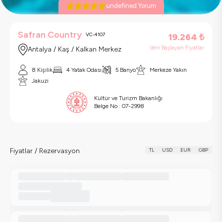
undefined Yorum
Safran Country
VC-4107
19.264
₺
'den Başlayan Fiyatlar
Antalya / Kaş / Kalkan Merkez
8 Kişilik
4 Yatak Odası
5 Banyo
Merkeze Yakın
Jakuzi
Kültür ve Turizm Bakanlığı
Belge No :
07-2998
Fiyatlar / Rezervasyon
TL
USD
EUR
GBP