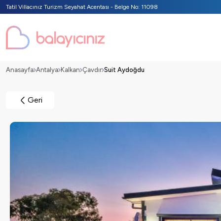
Tatil Villacınız Turizm Seyahat Acentası - Belge No: 11098
Anasayfa
Antalya
Kalkan
Çavdır
Suit Aydoğdu
Geri