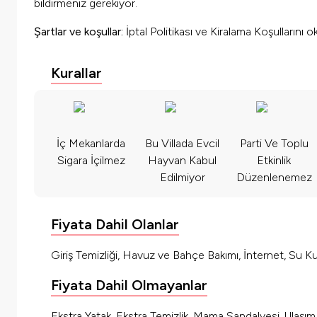
bildirmeniz gerekiyor.
Şartlar ve koşullar:
İptal Politikası ve Kiralama Koşullarını 
Kurallar
İç Mekanlarda
Bu Villada Evcil
Parti Ve Toplu
Sigara İçilmez
Hayvan Kabul
Etkinlik
Edilmiyor
Düzenlenemez
Fiyata Dahil Olanlar
Giriş Temizliği, Havuz ve Bahçe Bakımı, İnternet, Su Kul
Fiyata Dahil Olmayanlar
Ekstra Yatak, Ekstra Temizlik, Mama Sandalyesi, Ulaşı