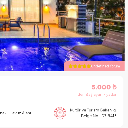
undefined Yorum
5.000
₺
'den Başlayan Fiyatlar
Kültür ve Turizm Bakanlığı
naklı Havuz Alanı
Belge No :
07-9413