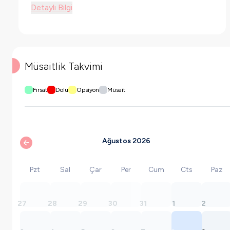
Detaylı Bilgi
Müsaitlik Takvimi
Fırsat
Dolu
Opsiyon
Müsait
Ağustos 2026
Pzt
Sal
Çar
Per
Cum
Cts
Paz
27
28
29
30
31
1
2