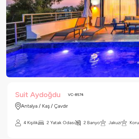
Suit Aydoğdu
VC-8574
Antalya / Kaş / Çavdır
4 Kişilik
2 Yatak Odası
2 Banyo
Jakuzi
Koru