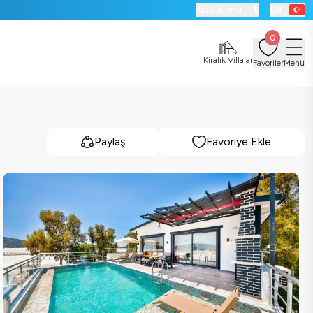
Para Birimi:
₺
Dil:
0
Kiralık Villalar
Favoriler
Menü
Paylaş
Favoriye Ekle