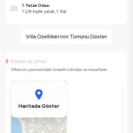
1. Yatak Odası
1 Çift kişilik yatak, 1. Kat
Villa Özellikleri
Deniz Manzarası
Villa Özelliklerinin Tümünü Göster
Sauna
Hamam
Sinema Odası
Konum ve Çevre
Kapalı Havuz
Villanızın çevresindeki önemli noktalar ve mesafeler
Havuz Isıtma
Langırt
Saç Kurutma Makinası
Bulaşık Makinesi
Haritada Göster
Çamaşır Makinesi
Buzdolabı
Klima