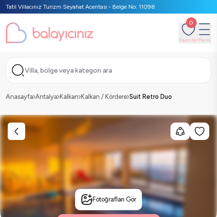
Tatil Villacınız Turizm Seyahat Acentası - Belge No: 11098
0
Favoriler
Menü
Villa, bölge veya kategori ara
Anasayfa
Antalya
Kalkan
Kalkan / Kördere
Suit Retro Duo
Fotoğrafları Gör