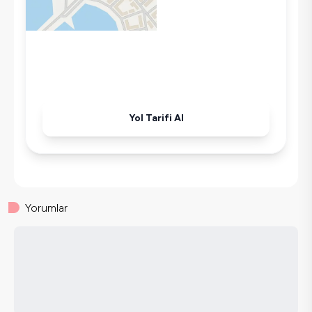
Wifi / İnternet
Kettle
Korunaklı Havuz
Ütü
Havuz-Bahçe Bakımı
Yol Tarifi Al
Yorumlar