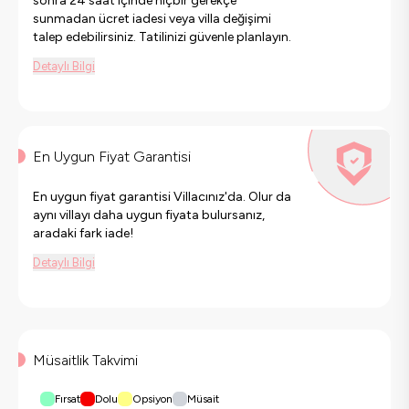
sonra 24 saat içinde hiçbir gerekçe
sunmadan ücret iadesi veya villa değişimi
talep edebilirsiniz. Tatilinizi güvenle planlayın.
Detaylı Bilgi
En Uygun Fiyat Garantisi
En uygun fiyat garantisi Villacınız'da. Olur da
aynı villayı daha uygun fiyata bulursanız,
aradaki fark iade!
Detaylı Bilgi
Müsaitlik Takvimi
Fırsat
Dolu
Opsiyon
Müsait