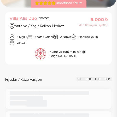
undefined Yorum
Villa Alis Duo
VC-6508
9.000
₺
'den Başlayan Fiyatlar
Antalya / Kaş / Kalkan Merkez
6 Kişilik
3 Yatak Odası
2 Banyo
Merkeze Yakın
Jakuzi
Kültür ve Turizm Bakanlığı
Belge No :
07-8558
Fiyatlar / Rezervasyon
TL
USD
EUR
GBP