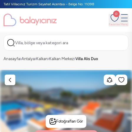
Tatil Villacınız Turizm Seyahat Acentası - Belge No: 11098
0
Favoriler
Menü
Villa, bölge veya kategori ara
Anasayfa
Antalya
Kalkan
Kalkan Merkez
Villa Alis Duo
Fotoğrafları Gör