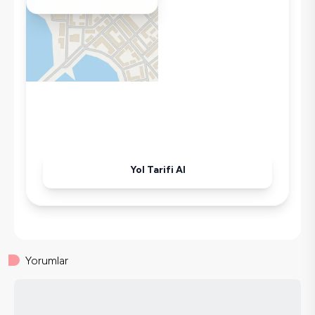
Klima
Wifi / İnternet
Tost Makinesi
Mikrodalga
Kettle
Ütü
Havuz-Bahçe Bakımı
Yol Tarifi Al
Yorumlar