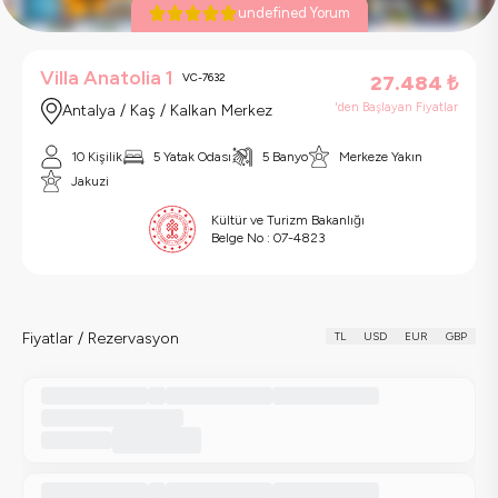
undefined Yorum
Villa Anatolia 1
VC-7632
27.484
₺
'den Başlayan Fiyatlar
Antalya / Kaş / Kalkan Merkez
10 Kişilik
5 Yatak Odası
5 Banyo
Merkeze Yakın
Jakuzi
Kültür ve Turizm Bakanlığı
Belge No :
07-4823
Fiyatlar / Rezervasyon
TL
USD
EUR
GBP