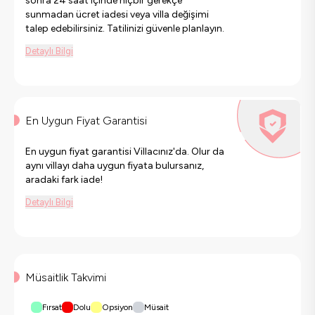
sonra 24 saat içinde hiçbir gerekçe
sunmadan ücret iadesi veya villa değişimi
talep edebilirsiniz. Tatilinizi güvenle planlayın.
Detaylı Bilgi
En Uygun Fiyat Garantisi
En uygun fiyat garantisi Villacınız'da. Olur da
aynı villayı daha uygun fiyata bulursanız,
aradaki fark iade!
Detaylı Bilgi
Müsaitlik Takvimi
Fırsat
Dolu
Opsiyon
Müsait