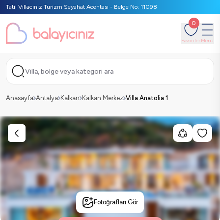
Tatil Villacınız Turizm Seyahat Acentası - Belge No: 11098
0
Favoriler
Menü
Villa, bölge veya kategori ara
Anasayfa
Antalya
Kalkan
Kalkan Merkez
Villa Anatolia 1
Fotoğrafları Gör