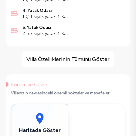
4. Yatak Odası
1 Çift kişilik yatak, 1. Kat
5. Yatak Odası
2 Tek kişilik yatak, 1. Kat
Villa Özellikleri
Deniz Manzarası
Villa Özelliklerinin Tümünü Göster
Barbekü
Spor Salonu
Geniş Ailelere Uygun
Konum ve Çevre
Langırt
Villanızın çevresindeki önemli noktalar ve mesafeler
Salıncak
Saç Kurutma Makinası
Bulaşık Makinesi
Çamaşır Makinesi
Haritada Göster
Buzdolabı