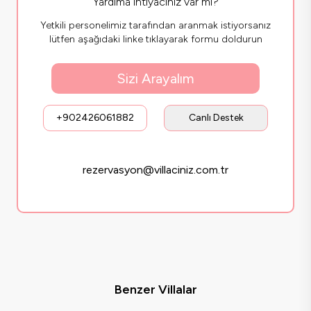
Yardıma ihtiyacınız var mı?
Yetkili personelimiz tarafından aranmak istiyorsanız
lütfen aşağıdaki linke tıklayarak formu doldurun
Sizi Arayalım
+902426061882
Canlı Destek
rezervasyon@villaciniz.com.tr
Benzer Villalar