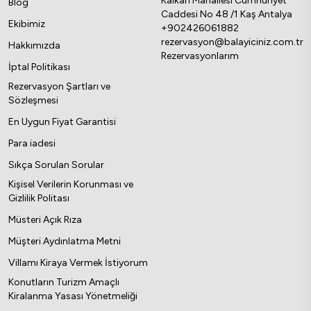
Kalkan Mahallesi Cumhuriyet
Blog
Caddesi No 48 /1 Kaş Antalya
Ekibimiz
+902426061882
rezervasyon@balayiciniz.com.tr
Hakkımızda
Rezervasyonlarım
İptal Politikası
Rezervasyon Şartları ve
Sözleşmesi
En Uygun Fiyat Garantisi
Para iadesi
Sıkça Sorulan Sorular
Kişisel Verilerin Korunması ve
Gizlilik Politası
Müsteri Açık Rıza
Müşteri Aydınlatma Metni
Villamı Kiraya Vermek İstiyorum
Konutların Turizm Amaçlı
Kiralanma Yasası Yönetmeliği