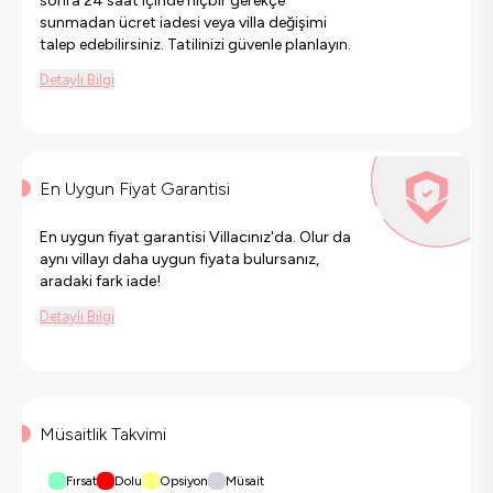
sonra 24 saat içinde hiçbir gerekçe
sunmadan ücret iadesi veya villa değişimi
talep edebilirsiniz. Tatilinizi güvenle planlayın.
Detaylı Bilgi
En Uygun Fiyat Garantisi
En uygun fiyat garantisi Villacınız'da. Olur da
aynı villayı daha uygun fiyata bulursanız,
aradaki fark iade!
Detaylı Bilgi
Müsaitlik Takvimi
Fırsat
Dolu
Opsiyon
Müsait