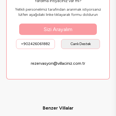
Yardıma ihtiyacınız var mı?
Yetkili personelimiz tarafından aranmak istiyorsanız
lütfen aşağıdaki linke tıklayarak formu doldurun
Sizi Arayalım
+902426061882
Canlı Destek
rezervasyon@villaciniz.com.tr
Benzer Villalar