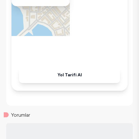
Wifi / İnternet
Tost Makinesi
Mikrodalga
Kettle
Korunaklı Havuz
Ütü
Havuz-Bahçe Bakımı
Yol Tarifi Al
Yorumlar