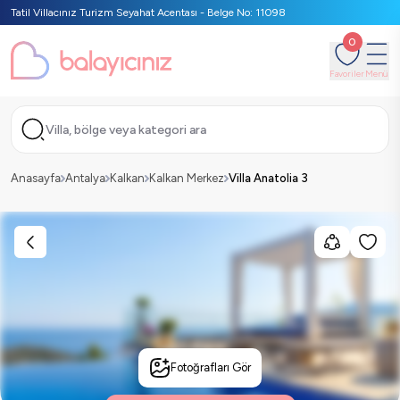
Tatil Villacınız Turizm Seyahat Acentası - Belge No: 11098
0
Favoriler
Menü
Villa, bölge veya kategori ara
Anasayfa
Antalya
Kalkan
Kalkan Merkez
Villa Anatolia 3
Fotoğrafları Gör