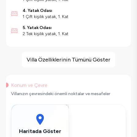
4. Yatak Odası
1 Çift kişilik yatak, 1. Kat
5. Yatak Odası
2 Tek kişilik yatak, 1. Kat
Villa Özellikleri
Deniz Manzarası
Villa Özelliklerinin Tümünü Göster
Spor Salonu
Geniş Ailelere Uygun
Langırt
Konum ve Çevre
Salıncak
Villanızın çevresindeki önemli noktalar ve mesafeler
Saç Kurutma Makinası
Bulaşık Makinesi
Çamaşır Makinesi
Buzdolabı
Haritada Göster
Klima