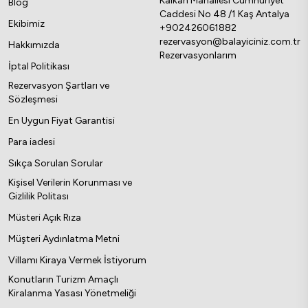
Kalkan Mahallesi Cumhuriyet
Blog
Caddesi No 48 /1 Kaş Antalya
Ekibimiz
+902426061882
rezervasyon@balayiciniz.com.tr
Hakkımızda
Rezervasyonlarım
İptal Politikası
Rezervasyon Şartları ve
Sözleşmesi
En Uygun Fiyat Garantisi
Para iadesi
Sıkça Sorulan Sorular
Kişisel Verilerin Korunması ve
Gizlilik Politası
Müsteri Açık Rıza
Müşteri Aydınlatma Metni
Villamı Kiraya Vermek İstiyorum
Konutların Turizm Amaçlı
Kiralanma Yasası Yönetmeliği