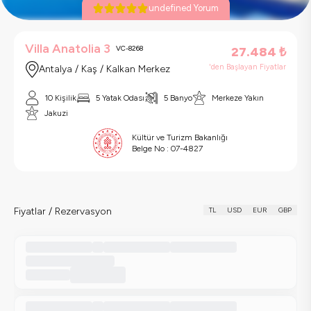
undefined Yorum
Villa Anatolia 3
VC-8268
27.484
₺
'den Başlayan Fiyatlar
Antalya / Kaş / Kalkan Merkez
10 Kişilik
5 Yatak Odası
5 Banyo
Merkeze Yakın
Jakuzi
Kültür ve Turizm Bakanlığı
Belge No :
07-4827
Fiyatlar / Rezervasyon
TL
USD
EUR
GBP