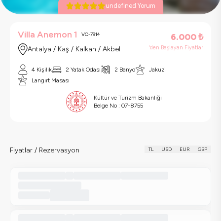
undefined Yorum
Villa Anemon 1
VC-7914
6.000
₺
'den Başlayan Fiyatlar
Antalya / Kaş / Kalkan / Akbel
4 Kişilik
2 Yatak Odası
2 Banyo
Jakuzi
Langırt Masası
Kültür ve Turizm Bakanlığı
Belge No :
07-8755
Fiyatlar / Rezervasyon
TL
USD
EUR
GBP