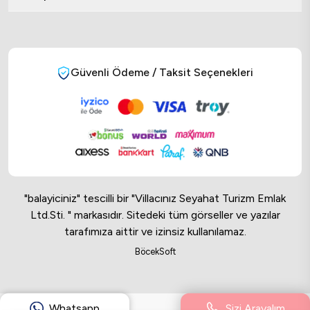
Güvenli Ödeme / Taksit Seçenekleri
"balayiciniz" tescilli bir "Villacınız Seyahat Turizm Emlak
Ltd.Sti. " markasıdır. Sitedeki tüm görseller ve yazılar
tarafımıza aittir ve izinsiz kullanılamaz.
Online Musteri Temsilcisi
BöcekSoft
Online Musteri Temsilcisi
Whatsapp
Sizi Arayalım