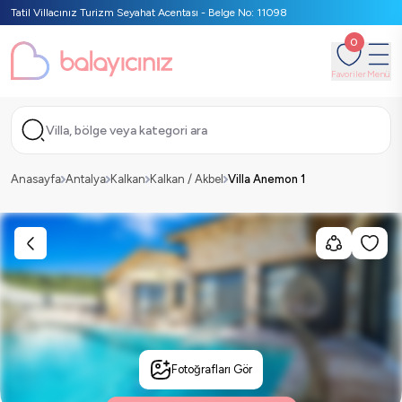
Tatil Villacınız Turizm Seyahat Acentası - Belge No: 11098
0
Favoriler
Menü
Villa, bölge veya kategori ara
Anasayfa
Antalya
Kalkan
Kalkan / Akbel
Villa Anemon 1
Fotoğrafları Gör