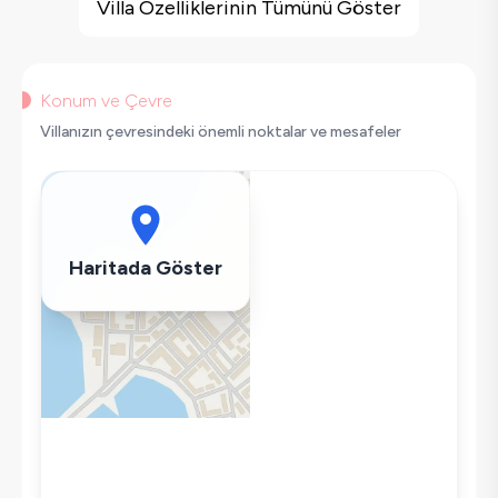
Barbekü
Villa Özelliklerinin Tümünü Göster
Langırt
Salıncak
Saç Kurutma Makinası
Konum ve Çevre
Bulaşık Makinesi
Villanızın çevresindeki önemli noktalar ve mesafeler
Çamaşır Makinesi
Buzdolabı
Klima
Wifi / İnternet
Haritada Göster
Tost Makinesi
Mikrodalga
Kettle
Korunaklı Havuz
Ütü
Havuz-Bahçe Bakımı