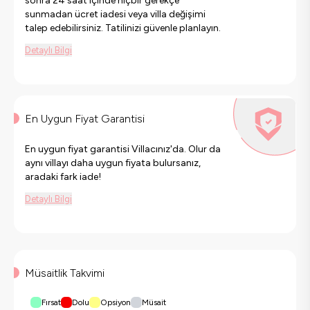
sonra 24 saat içinde hiçbir gerekçe
sunmadan ücret iadesi veya villa değişimi
talep edebilirsiniz. Tatilinizi güvenle planlayın.
Detaylı Bilgi
En Uygun Fiyat Garantisi
En uygun fiyat garantisi Villacınız'da. Olur da
aynı villayı daha uygun fiyata bulursanız,
aradaki fark iade!
Detaylı Bilgi
Müsaitlik Takvimi
Fırsat
Dolu
Opsiyon
Müsait