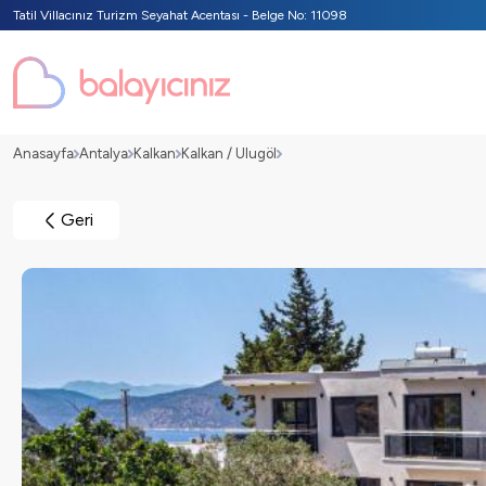
Tatil Villacınız Turizm Seyahat Acentası - Belge No: 11098
Anasayfa
Antalya
Kalkan
Kalkan / Ulugöl
Geri