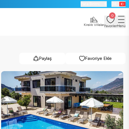
Para Birimi:
₺
Dil:
0
Kiralık Villalar
Favoriler
Menü
Paylaş
Favoriye Ekle