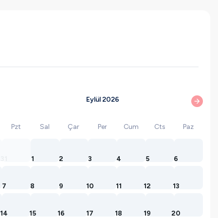
Eylül 2026
Pzt
Sal
Çar
Per
Cum
Cts
Paz
31
1
2
3
4
5
6
7
8
9
10
11
12
13
14
15
16
17
18
19
20