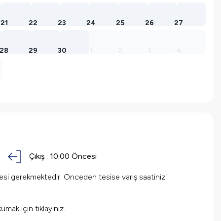
21
22
23
24
25
26
27
28
29
30
1
2
3
4
Çıkış :
10:00 Öncesi
mesi gerekmektedir. Önceden tesise varış saatinizi
okumak için
tıklayınız.