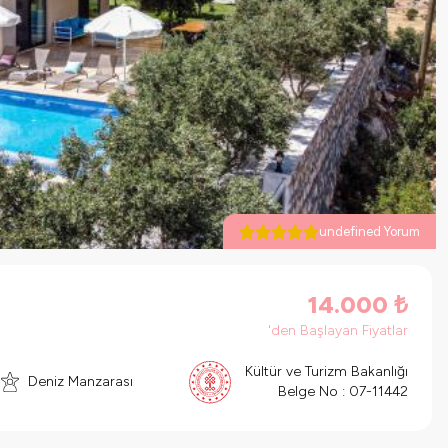
undefined Yorum
14.000
₺
'den Başlayan Fiyatlar
Kültür ve Turizm Bakanlığı
Deniz Manzarası
Belge No :
07-11442