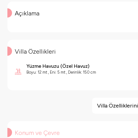
Açıklama
Villa Özellikleri
Yüzme Havuzu
(
Özel Havuz
)
Boyu: 12 mt , Eni: 5 mt , Derinlik: 150 cm
Villa Özellikleri
Barbekü
Villa Özellikler
Geniş Ailelere Uygun
Doğa Manzaralı
Salıncak
Konum ve Çevre
Yol Tarifi Al