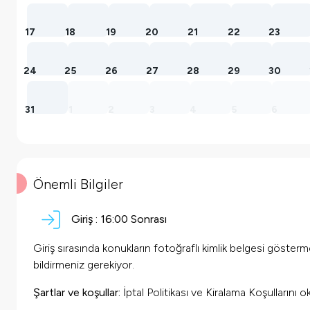
17
18
19
20
21
22
23
24
25
26
27
28
29
30
31
1
2
3
4
5
6
Önemli Bilgiler
Giriş :
16:00 Sonrası
Giriş sırasında konukların fotoğraflı kimlik belgesi göster
bildirmeniz gerekiyor.
Şartlar ve koşullar:
İptal Politikası ve Kiralama Koşullarını 