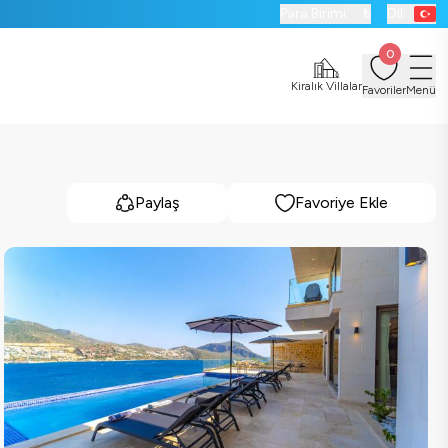
Para Birimi:
₺
Dil:
0
Kiralık Villalar
Favoriler
Menü
Paylaş
Favoriye Ekle