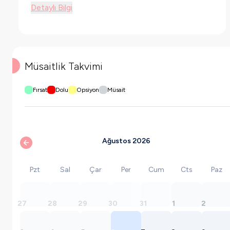
Detaylı Bilgi
Müsaitlik Takvimi
Fırsat
Dolu
Opsiyon
Müsait
Ağustos 2026
Pzt
Sal
Çar
Per
Cum
Cts
Paz
27
28
29
30
31
1
2