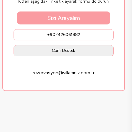
lütfen aşağıdaki linke tıklayarak formu doldurun
Sizi Arayalım
+902426061882
Canlı Destek
rezervasyon@villaciniz.com.tr