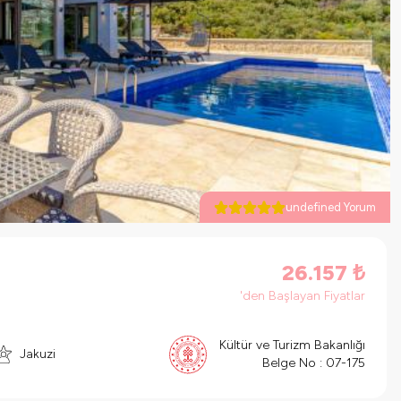
undefined Yorum
26.157
₺
'den Başlayan Fiyatlar
Kültür ve Turizm Bakanlığı
Jakuzi
Belge No :
07-175