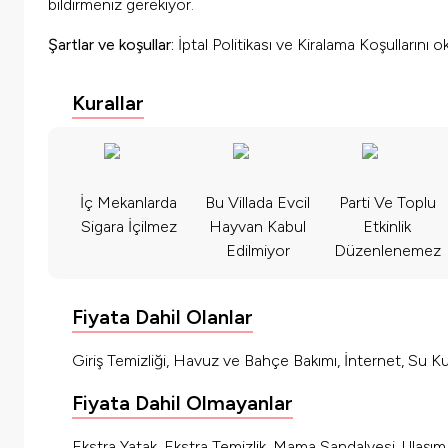
bildirmeniz gerekiyor.
Şartlar ve koşullar:
İptal Politikası ve Kiralama Koşullarını 
Kurallar
İç Mekanlarda
Bu Villada Evcil
Parti Ve Toplu
Sigara İçilmez
Hayvan Kabul
Etkinlik
Edilmiyor
Düzenlenemez
Fiyata Dahil Olanlar
Giriş Temizliği, Havuz ve Bahçe Bakımı, İnternet, Su Kul
Fiyata Dahil Olmayanlar
Ekstra Yatak, Ekstra Temizlik, Mama Sandalyesi, Ulaşı