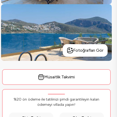
Fotoğrafları Gör
Müsaitlik Takvimi
%20 ön ödeme ile tatilinizi şimdi garantileyin kalan
ödemeyi villada yapın!