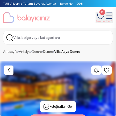
Tatil Villacınız Turizm Seyahat Acentası - Belge No: 11098
0
Favoriler
Menü
Villa, bölge veya kategori ara
Anasayfa
Antalya
Demre
Demre
Villa Asya Demre
Fotoğrafları Gör