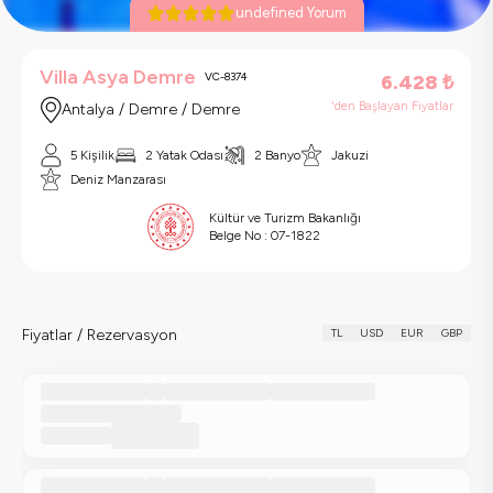
undefined Yorum
Villa Asya Demre
VC-8374
6.428
₺
'den Başlayan Fiyatlar
Antalya / Demre / Demre
5 Kişilik
2 Yatak Odası
2 Banyo
Jakuzi
Deniz Manzarası
Kültür ve Turizm Bakanlığı
Belge No :
07-1822
Fiyatlar / Rezervasyon
TL
USD
EUR
GBP