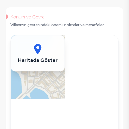
Sauna
Korunaklı Havuz
Saç Kurutma Makinası
Konum ve Çevre
Bulaşık Makinesi
Villanızın çevresindeki önemli noktalar ve mesafeler
Çamaşır Makinesi
Buzdolabı
Klima
Wifi / İnternet
Haritada Göster
Tost Makinesi
Mikrodalga
Kettle
Korunaklı Havuz
Ütü
Havuz-Bahçe Bakımı