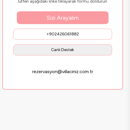
lütfen aşağıdaki linke tıklayarak formu doldurun
Sizi Arayalım
+902426061882
Canlı Destek
rezervasyon@villaciniz.com.tr