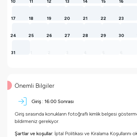
10
11
12
13
14
15
16
17
18
19
20
21
22
23
24
25
26
27
28
29
30
31
1
2
3
4
5
6
Önemli Bilgiler
Giriş :
16:00
Sonrası
Giriş sırasında konukların fotoğraflı kimlik belgesi göster
bildirmeniz gerekiyor.
Şartlar ve koşullar:
İptal Politikası ve Kiralama Koşullarını