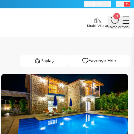
Para Birimi:
₺
Dil:
0
Kiralık Villalar
Favoriler
Menü
Paylaş
Favoriye Ekle