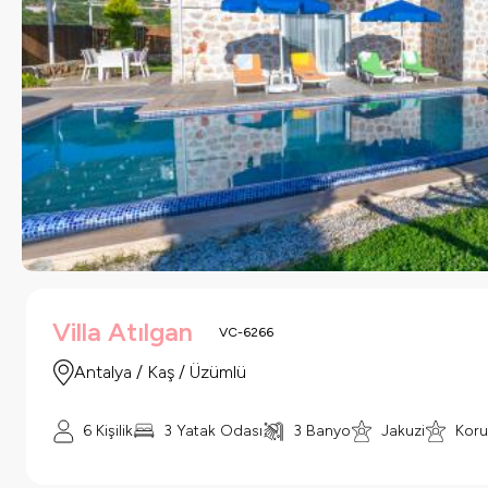
Villa Atılgan
VC-6266
Antalya / Kaş / Üzümlü
6
Kişilik
3
Yatak Odası
3
Banyo
Jakuzi
Koru