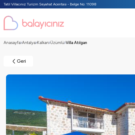
Tatil Villacınız Turizm Seyahat Acentası - Belge No: 11098
Anasayfa
Antalya
Kalkan
Üzümlü
Villa Atılgan
Geri