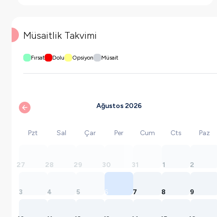
Müsaitlik Takvimi
Fırsat
Dolu
Opsiyon
Müsait
Ağustos 2026
Pzt
Sal
Çar
Per
Cum
Cts
Paz
27
28
29
30
31
1
2
3
4
5
6
7
8
9