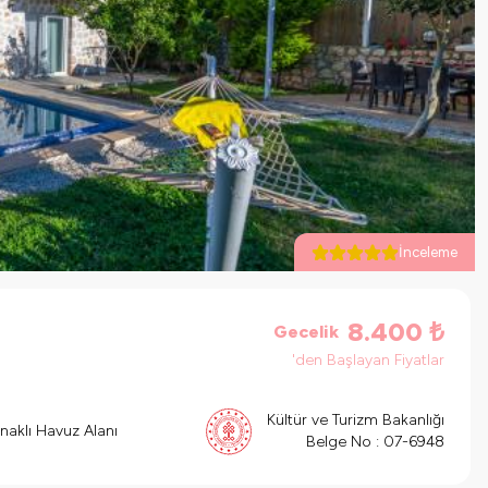
İnceleme
8.400
₺
Gecelik
'den Başlayan Fiyatlar
Kültür ve Turizm Bakanlığı
naklı Havuz Alanı
Belge No :
07-6948