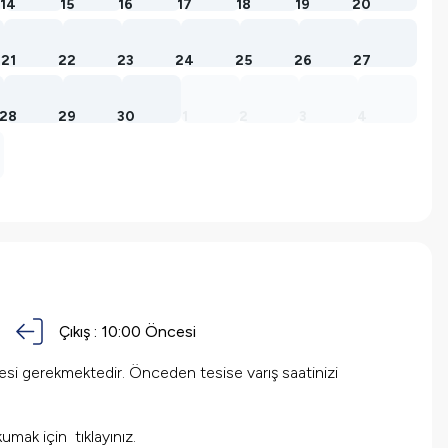
14
15
16
17
18
19
20
21
22
23
24
25
26
27
28
29
30
1
2
3
4
Çıkış :
10:00
Öncesi
mesi gerekmektedir. Önceden tesise varış saatinizi
 okumak için
tıklayınız.