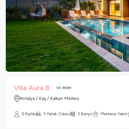
Villa Aura B
VC-8081
Antalya / Kaş / Kalkan Merkez
6 Kişilik
3 Yatak Odası
3 Banyo
Merkeze Yakın