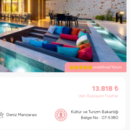
undefined Yorum
13.818
₺
'den Başlayan Fiyatlar
Kültür ve Turizm Bakanlığı
Deniz Manzarası
Belge No :
07-5380