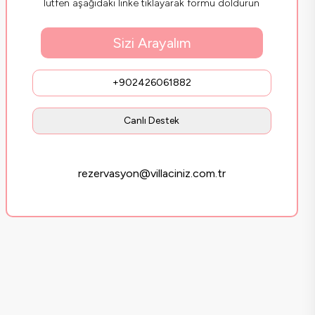
lütfen aşağıdaki linke tıklayarak formu doldurun
Sizi Arayalım
+902426061882
Canlı Destek
rezervasyon@villaciniz.com.tr