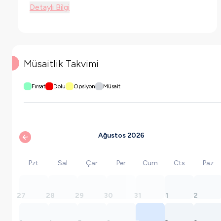
Detaylı Bilgi
Müsaitlik Takvimi
Fırsat
Dolu
Opsiyon
Müsait
Ağustos 2026
Pzt
Sal
Çar
Per
Cum
Cts
Paz
27
28
29
30
31
1
2