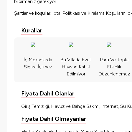
bildirmeniz gerekiyor.
Şartlar ve koşullar:
İptal Politikası ve Kiralama Koşullarını 
Kurallar
İç Mekanlarda
Bu Villada Evcil
Parti Ve Toplu
Sigara İçilmez
Hayvan Kabul
Etkinlik
Edilmiyor
Düzenlenemez
Fiyata Dahil Olanlar
Giriş Temizliği, Havuz ve Bahçe Bakımı, İnternet, Su Kul
Fiyata Dahil Olmayanlar
Ekstra Yatak, Ekstra Temizlik, Mama Sandalyesi, Ulaşı