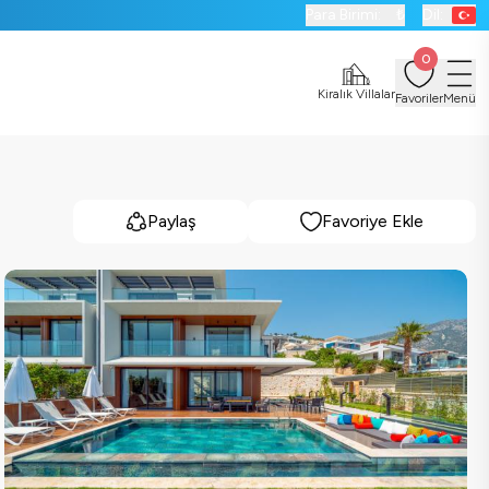
Para Birimi:
₺
Dil:
0
Kiralık Villalar
Favoriler
Menü
Paylaş
Favoriye Ekle