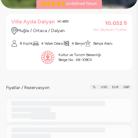
undefined Yorum
Villa Ayda Dalyan
VC-8551
10.032
₺
'den Başlayan Fiyatlar
Muğla / Ortaca / Dalyan
8 Kişilik
4 Yatak Odası
4 Banyo
Bahçe Alanı
Kültür ve Turizm Bakanlığı
Belge No :
48-10903
Fiyatlar / Rezervasyon
TL
USD
EUR
GBP