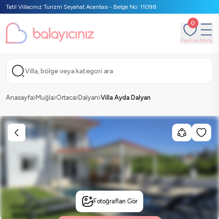
Tatil Villacınız Turizm Seyahat Acentası - Belge No: 11098
0
Favoriler
Menü
Villa, bölge veya kategori ara
Anasayfa
Muğla
Ortaca
Dalyan
Villa Ayda Dalyan
Fotoğrafları Gör