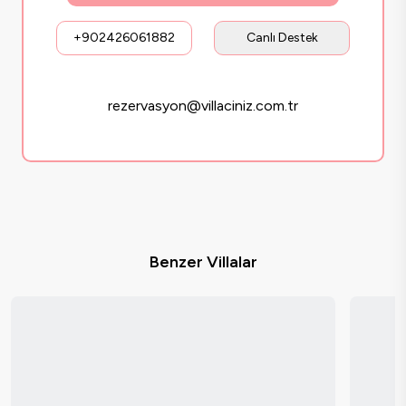
+902426061882
Canlı Destek
rezervasyon@villaciniz.com.tr
Benzer Villalar