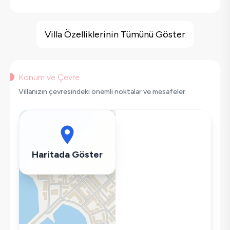
Villa Özellikleri
Geniş Ailelere Uygun
Villa Özelliklerinin Tümünü Göster
Saç Kurutma Makinası
Bulaşık Makinesi
Çamaşır Makinesi
Konum ve Çevre
Buzdolabı
Villanızın çevresindeki önemli noktalar ve mesafeler
Klima
Wifi / İnternet
Tost Makinesi
Mikrodalga
Haritada Göster
Kettle
Ütü
Havuz-Bahçe Bakımı