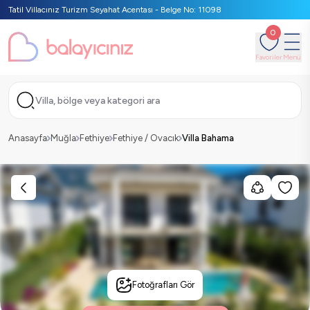
Tatil Villacınız Turizm Seyahat Acentası - Belge No: 11098
0
Favoriler
Menü
Villa, bölge veya kategori ara
Anasayfa
Muğla
Fethiye
Fethiye / Ovacık
Villa Bahama
Fotoğrafları Gör