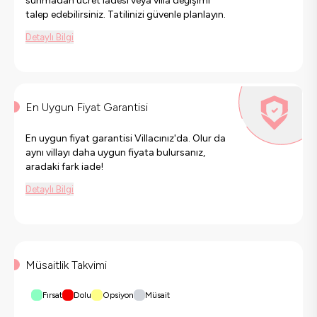
sunmadan ücret iadesi veya villa değişimi
talep edebilirsiniz. Tatilinizi güvenle planlayın.
Detaylı Bilgi
En Uygun Fiyat Garantisi
En uygun fiyat garantisi Villacınız'da. Olur da
aynı villayı daha uygun fiyata bulursanız,
aradaki fark iade!
Detaylı Bilgi
Müsaitlik Takvimi
Fırsat
Dolu
Opsiyon
Müsait