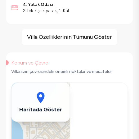
4. Yatak Odası
2 Tek kişilik yatak, 1. Kat
Villa Özellikleri
Salıncak
Villa Özelliklerinin Tümünü Göster
Saç Kurutma Makinası
Bulaşık Makinesi
Çamaşır Makinesi
Konum ve Çevre
Buzdolabı
Villanızın çevresindeki önemli noktalar ve mesafeler
Klima
Wifi / İnternet
Tost Makinesi
Mikrodalga
Haritada Göster
Kettle
Ütü
Havuz-Bahçe Bakımı