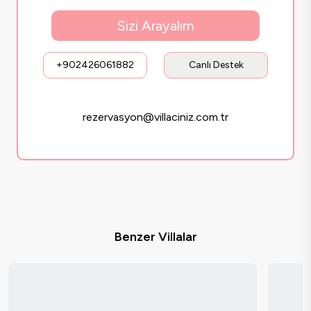
Sizi Arayalım
+902426061882
Canlı Destek
rezervasyon@villaciniz.com.tr
Benzer Villalar