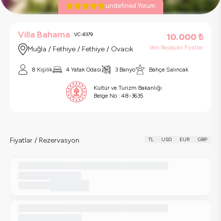
undefined Yorum
Villa Bahama
VC-8379
10.000
₺
'den Başlayan Fiyatlar
Muğla / Fethiye / Fethiye / Ovacık
8 Kişilik
4 Yatak Odası
3 Banyo
Bahçe Salıncak
Kültür ve Turizm Bakanlığı
Belge No :
48-3635
Fiyatlar / Rezervasyon
TL
USD
EUR
GBP