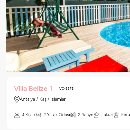
Villa Belize 1
VC-5376
Antalya / Kaş / İslamlar
4 Kişilik
2 Yatak Odası
2 Banyo
Jakuzi
Koru