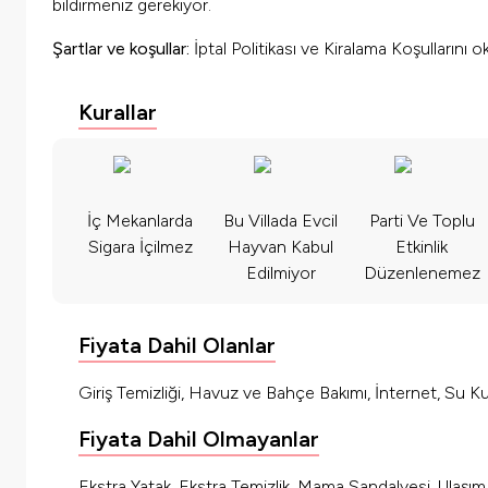
bildirmeniz gerekiyor.
Şartlar ve koşullar:
İptal Politikası ve Kiralama Koşullarını 
Kurallar
İç Mekanlarda
Bu Villada Evcil
Parti Ve Toplu
Sigara İçilmez
Hayvan Kabul
Etkinlik
Edilmiyor
Düzenlenemez
Fiyata Dahil Olanlar
Giriş Temizliği, Havuz ve Bahçe Bakımı, İnternet, Su Kul
Fiyata Dahil Olmayanlar
Ekstra Yatak, Ekstra Temizlik, Mama Sandalyesi, Ulaşı