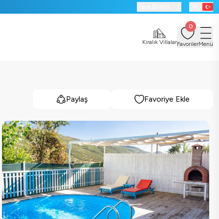
Para Birimi:
₺
Dil:
0
Kiralık Villalar
Favoriler
Menü
Paylaş
Favoriye Ekle