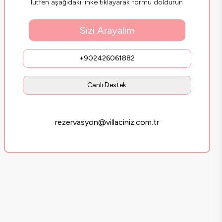
lütfen aşağıdaki linke tıklayarak formu doldurun
Sizi Arayalım
+902426061882
Canlı Destek
rezervasyon@villaciniz.com.tr