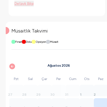
Detaylı Bilgi
Müsaitlik Takvimi
Fırsat
Dolu
Opsiyon
Müsait
Ağustos 2026
Pzt
Sal
Çar
Per
Cum
Cts
Paz
27
28
29
30
31
1
2