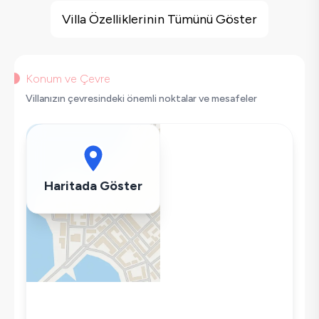
Çocuk Oyun Alanı
Villa Özelliklerinin Tümünü Göster
Barbekü
Salıncak
Korunaklı Havuz
Konum ve Çevre
Saç Kurutma Makinası
Villanızın çevresindeki önemli noktalar ve mesafeler
Bulaşık Makinesi
Çamaşır Makinesi
Buzdolabı
Klima
Haritada Göster
Wifi / İnternet
Tost Makinesi
Mikrodalga
Kettle
Korunaklı Havuz
Ütü
Havuz-Bahçe Bakımı