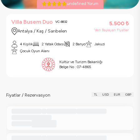
undefined Yorum
Villa Busem Duo
VC-8832
5.500
₺
'den Başlayan Fiyatlar
Antalya / Kaş / Sarıbelen
4 Kişilik
2 Yatak Odası
2 Banyo
Jakuzi
Çocuk Oyun Alanı
Kültür ve Turizm Bakanlığı
Belge No :
07-4865
Fiyatlar / Rezervasyon
TL
USD
EUR
GBP