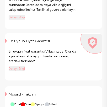
sonra 24 saat içinde hiçbir gerekçe
sunmadan ücret iadesi veya villa değişimi
talep edebilirsiniz. Tatilinizi güvenle planlayın.
Detaylı Bilgi
En Uygun Fiyat Garantisi
En uygun fiyat garantisi Villacınız'da. Olur da
aynı villayı daha uygun fiyata bulursanız,
aradaki fark iade!
Detaylı Bilgi
Müsaitlik Takvimi
Fırsat
Dolu
Opsiyon
Müsait