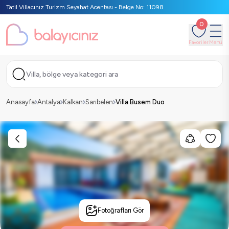
Tatil Villacınız Turizm Seyahat Acentası - Belge No: 11098
0
Favoriler
Menü
Villa, bölge veya kategori ara
Anasayfa
Antalya
Kalkan
Sarıbelen
Villa Busem Duo
Fotoğrafları Gör