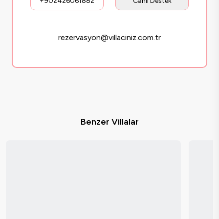
+902426061882
Canlı Destek
rezervasyon@villaciniz.com.tr
Benzer Villalar