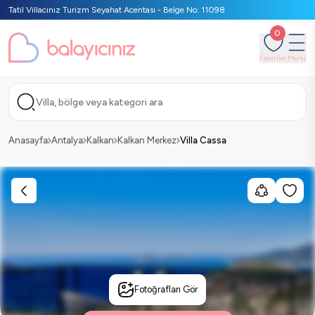
Tatil Villacınız Turizm Seyahat Acentası - Belge No: 11098
0
Favoriler
Menü
Villa, bölge veya kategori ara
Anasayfa
Antalya
Kalkan
Kalkan Merkez
Villa Cassa
Fotoğrafları Gör