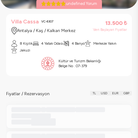
undefined Yorum
Villa Cassa
VC-6307
13.500
₺
'den Başlayan Fiyatlar
Antalya / Kaş / Kalkan Merkez
8 Kişilik
4 Yatak Odası
4 Banyo
Merkeze Yakın
Jakuzi
Kültür ve Turizm Bakanlığı
Belge No :
07-379
Fiyatlar / Rezervasyon
TL
USD
EUR
GBP