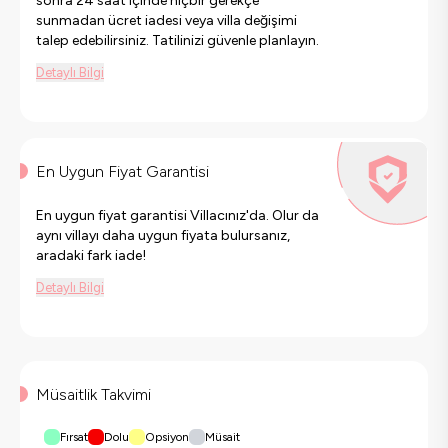
sonra 24 saat içinde hiçbir gerekçe
sunmadan ücret iadesi veya villa değişimi
talep edebilirsiniz. Tatilinizi güvenle planlayın.
Detaylı Bilgi
En Uygun Fiyat Garantisi
En uygun fiyat garantisi Villacınız'da. Olur da
aynı villayı daha uygun fiyata bulursanız,
aradaki fark iade!
Detaylı Bilgi
Müsaitlik Takvimi
Fırsat
Dolu
Opsiyon
Müsait