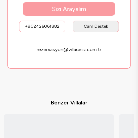
Sizi Arayalım
+902426061882
Canlı Destek
rezervasyon@villaciniz.com.tr
Benzer Villalar