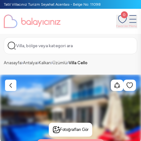
Tatil Villacınız Turizm Seyahat Acentası - Belge No: 11098
0
Favoriler
Menü
Villa, bölge veya kategori ara
Anasayfa
Antalya
Kalkan
Üzümlü
Villa Cello
Fotoğrafları Gör