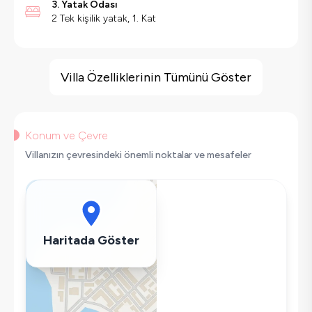
3. Yatak Odası
2 Tek kişilik yatak, 1. Kat
Villa Özellikleri
Barbekü
Villa Özelliklerinin Tümünü Göster
Güvenlik Kamerası
Saç Kurutma Makinası
Bulaşık Makinesi
Konum ve Çevre
Çamaşır Makinesi
Villanızın çevresindeki önemli noktalar ve mesafeler
Buzdolabı
Klima
Wifi / İnternet
Tost Makinesi
Haritada Göster
Mikrodalga
Kettle
Ütü
Havuz-Bahçe Bakımı