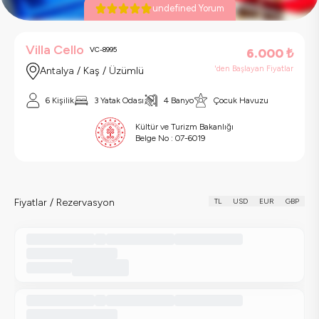
undefined Yorum
Villa Cello
VC-8995
6.000
₺
'den Başlayan Fiyatlar
Antalya / Kaş / Üzümlü
6 Kişilik
3 Yatak Odası
4 Banyo
Çocuk Havuzu
Kültür ve Turizm Bakanlığı
Belge No :
07-6019
Fiyatlar / Rezervasyon
TL
USD
EUR
GBP