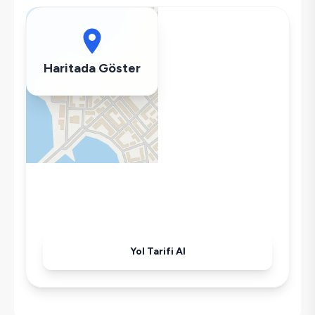
Bulaşık Makinesi
Çamaşır Makinesi
Buzdolabı
Klima
Haritada Göster
Wifi / İnternet
Kettle
Korunaklı Havuz
Ütü
Havuz-Bahçe Bakımı
Yol Tarifi Al