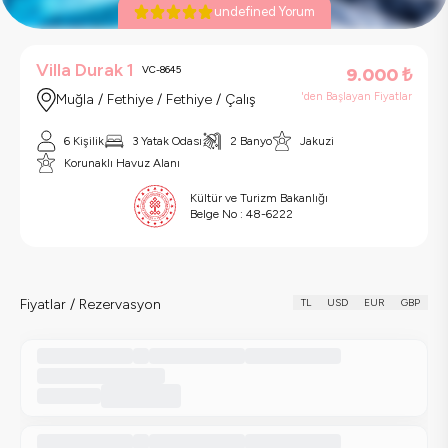
undefined Yorum
Villa Durak 1
VC-8645
9.000
₺
'den Başlayan Fiyatlar
Muğla / Fethiye / Fethiye / Çalış
6 Kişilik
3 Yatak Odası
2 Banyo
Jakuzi
Korunaklı Havuz Alanı
Kültür ve Turizm Bakanlığı
Belge No :
48-6222
Fiyatlar / Rezervasyon
TL
USD
EUR
GBP