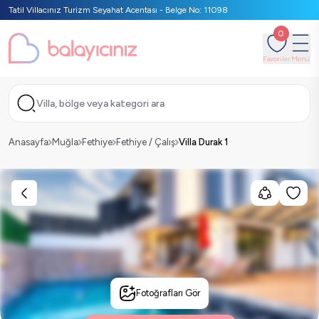
Tatil Villacınız Turizm Seyahat Acentası - Belge No: 11098
0
Favoriler
Menü
Villa, bölge veya kategori ara
Anasayfa
Muğla
Fethiye
Fethiye / Çalış
Villa Durak 1
Fotoğrafları Gör