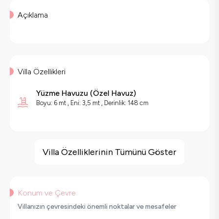
Açıklama
Villa Özellikleri
Yüzme Havuzu
(
Özel Havuz
)
Boyu: 6 mt , Eni: 3,5 mt , Derinlik: 148 cm
Villa Özellikleri
Barbekü
Villa Özelliklerinin Tümünü Göster
Geniş Ailelere Uygun
Salıncak
Korunaklı Havuz
Konum ve Çevre
Saç Kurutma Makinası
Villanızın çevresindeki önemli noktalar ve mesafeler