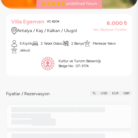
undefined Yorum
Villa Egemen
VC-6204
6.000
₺
'den Başlayan Fiyatlar
Antalya / Kaş / Kalkan / Ulugöl
5 Kişilik
2 Yatak Odası
2 Banyo
Merkeze Yakın
Jakuzi
Kültür ve Turizm Bakanlığı
Belge No :
07-3174
Fiyatlar / Rezervasyon
TL
USD
EUR
GBP