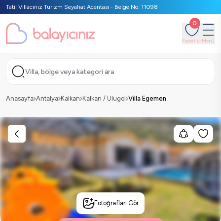
Tatil Villacınız Turizm Seyahat Acentası - Belge No: 11098
0
Favoriler
Menü
Villa, bölge veya kategori ara
Anasayfa
Antalya
Kalkan
Kalkan / Ulugöl
Villa Egemen
Fotoğrafları Gör