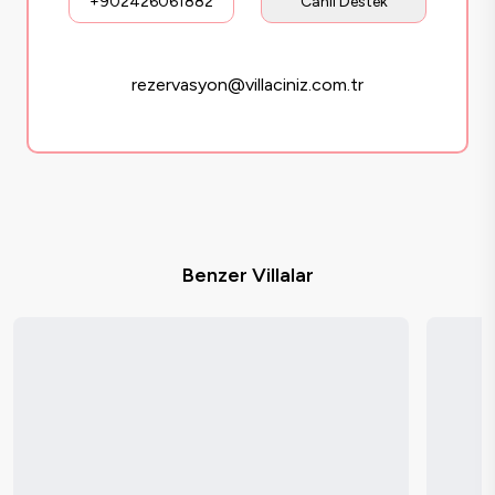
+902426061882
Canlı Destek
rezervasyon@villaciniz.com.tr
Benzer Villalar