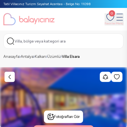
Tatil Villacınız Turizm Seyahat Acentası - Belge No: 11098
0
Favoriler
Menü
Villa, bölge veya kategori ara
Anasayfa
Antalya
Kalkan
Üzümlü
Villa Elsara
Fotoğrafları Gör