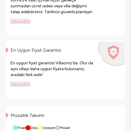
sonra 24 saat içinde hiçbir gerekçe
sunmadan ücret iadesi veya villa değişimi
talep edebilirsiniz. Tatilinizi güvenle planlayın.
Detaylı Bilgi
En Uygun Fiyat Garantisi
En uygun fiyat garantisi Villacınız'da. Olur da
aynı villayı daha uygun fiyata bulursanız,
aradaki fark iade!
Detaylı Bilgi
Müsaitlik Takvimi
Fırsat
Dolu
Opsiyon
Müsait