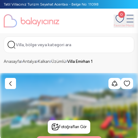
Tatil Villacınız Turizm Seyahat Acentası - Belge No: 11098
0
Favoriler
Menü
Villa, bölge veya kategori ara
Anasayfa
Antalya
Kalkan
Üzümlü
Villa Emirhan 1
Fotoğrafları Gör