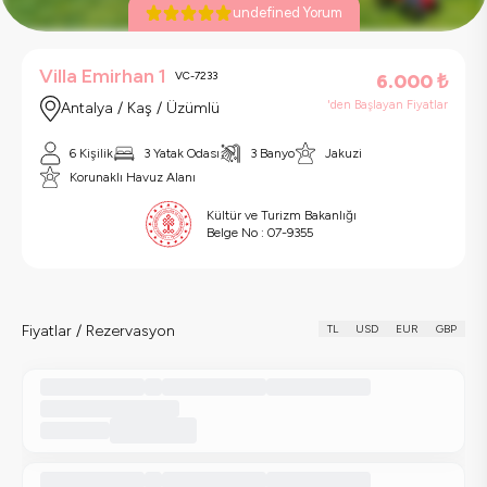
undefined Yorum
Villa Emirhan 1
VC-7233
6.000
₺
'den Başlayan Fiyatlar
Antalya / Kaş / Üzümlü
6 Kişilik
3 Yatak Odası
3 Banyo
Jakuzi
Korunaklı Havuz Alanı
Kültür ve Turizm Bakanlığı
Belge No :
07-9355
Fiyatlar / Rezervasyon
TL
USD
EUR
GBP