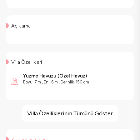
Açıklama
Villa Özellikleri
Yüzme Havuzu
(
Özel Havuz
)
Boyu: 7 m , Eni: 6 m , Derinlik: 150 cm
Villa Özellikleri
Çocuk Oyun Alanı
Villa Özelliklerinin Tümünü Göster
Barbekü
Geniş Ailelere Uygun
Doğa Manzaralı
Konum ve Çevre