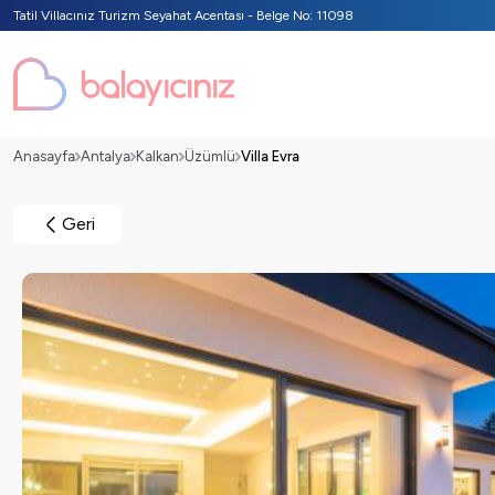
Tatil Villacınız Turizm Seyahat Acentası - Belge No: 11098
Anasayfa
Antalya
Kalkan
Üzümlü
Villa Evra
Geri