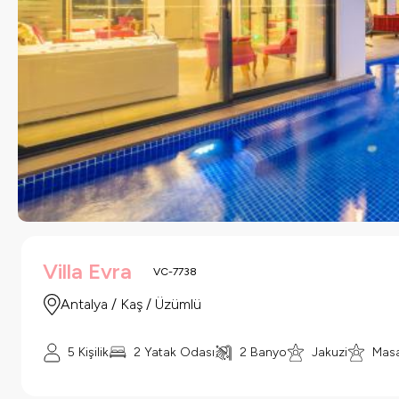
Villa Evra
VC-7738
Antalya / Kaş / Üzümlü
5 Kişilik
2 Yatak Odası
2 Banyo
Jakuzi
Masa