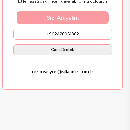
lütfen aşağıdaki linke tıklayarak formu doldurun
Sizi Arayalım
+902426061882
Canlı Destek
rezervasyon@villaciniz.com.tr