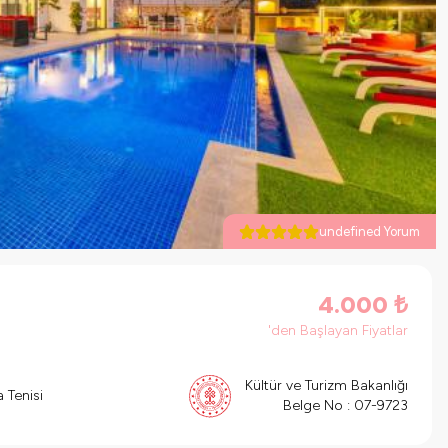
undefined Yorum
4.000
₺
'den Başlayan Fiyatlar
Kültür ve Turizm Bakanlığı
 Tenisi
Belge No :
07-9723