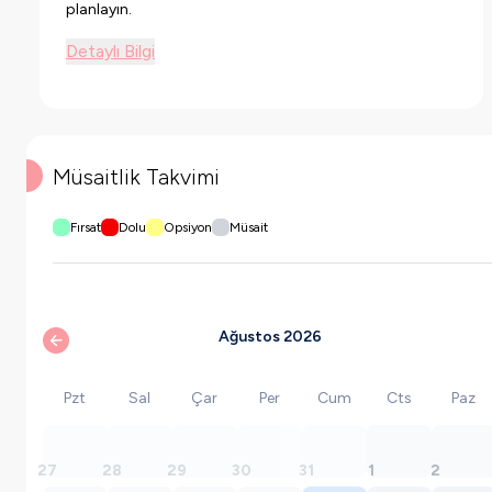
planlayın.
Detaylı Bilgi
Müsaitlik Takvimi
Fırsat
Dolu
Opsiyon
Müsait
Ağustos 2026
Pzt
Sal
Çar
Per
Cum
Cts
Paz
27
28
29
30
31
1
2