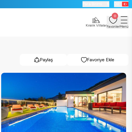
Para Birimi:
₺
Dil:
0
Kiralık Villalar
Favoriler
Menü
Paylaş
Favoriye Ekle