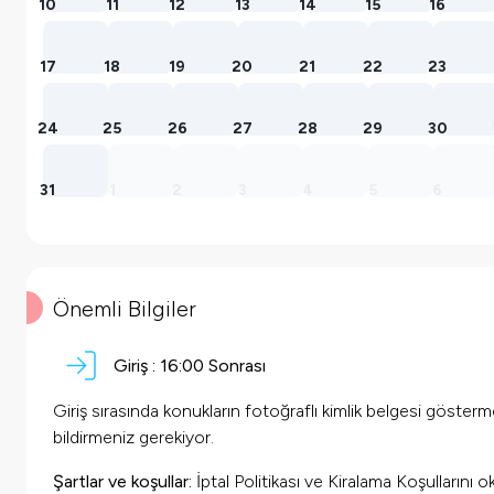
10
11
12
13
14
15
16
17
18
19
20
21
22
23
24
25
26
27
28
29
30
31
1
2
3
4
5
6
Önemli Bilgiler
Giriş :
16:00 Sonrası
Giriş sırasında konukların fotoğraflı kimlik belgesi göster
bildirmeniz gerekiyor.
Şartlar ve koşullar:
İptal Politikası ve Kiralama Koşullarını 