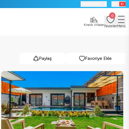
Para Birimi:
₺
Dil:
0
Kiralık Villalar
Favoriler
Menü
Paylaş
Favoriye Ekle