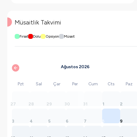
Müsaitlik Takvimi
Fırsat
Dolu
Opsiyon
Müsait
Ağustos 2026
Pzt
Sal
Çar
Per
Cum
Cts
Paz
27
28
29
30
31
1
2
3
4
5
6
7
8
9