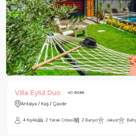
Villa Eylül Duo
VC-8086
Antalya / Kaş / Çavdır
4 Kişilik
2 Yatak Odası
2 Banyo
Jakuzi
Bahç