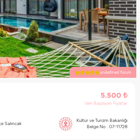
undefined Yorum
5.500
₺
'den Başlayan Fiyatlar
Kültür ve Turizm Bakanlığı
e Salıncak
Belge No :
07-11728