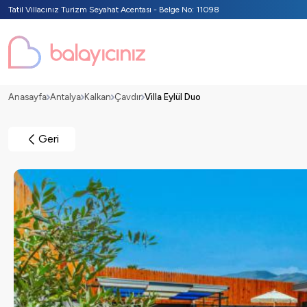
Tatil Villacınız Turizm Seyahat Acentası - Belge No: 11098
Anasayfa
Antalya
Kalkan
Çavdır
Villa Eylül Duo
Geri