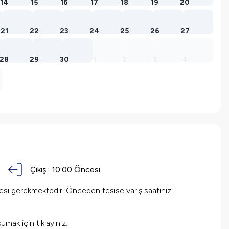
14
15
16
17
18
19
20
21
22
23
24
25
26
27
28
29
30
1
2
3
4
Çıkış :
10:00 Öncesi
mesi gerekmektedir. Önceden tesise varış saatinizi
okumak için
tıklayınız.