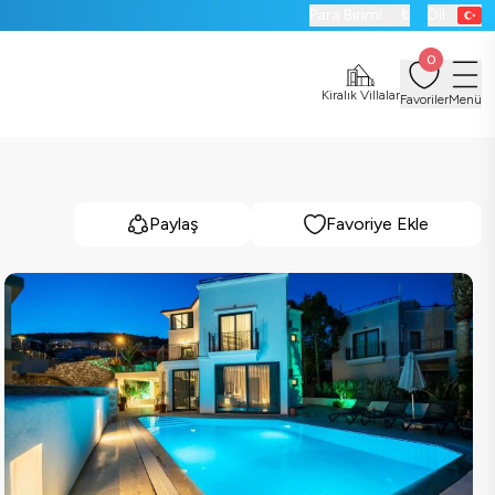
Para Birimi:
₺
Dil:
0
Kiralık Villalar
Favoriler
Menü
Paylaş
Favoriye Ekle