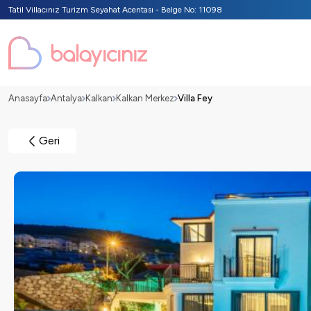
Tatil Villacınız Turizm Seyahat Acentası - Belge No: 11098
Anasayfa
Antalya
Kalkan
Kalkan Merkez
Villa Fey
Geri