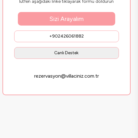
lütfen aşağıdaki linke tıklayarak formu doldurun
Sizi Arayalım
+902426061882
Canlı Destek
rezervasyon@villaciniz.com.tr