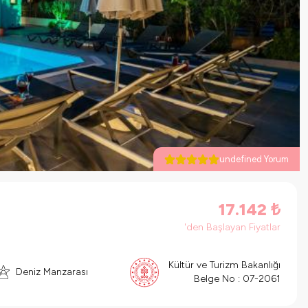
undefined Yorum
17.142
₺
'den Başlayan Fiyatlar
Kültür ve Turizm Bakanlığı
Deniz Manzarası
Belge No :
07-2061