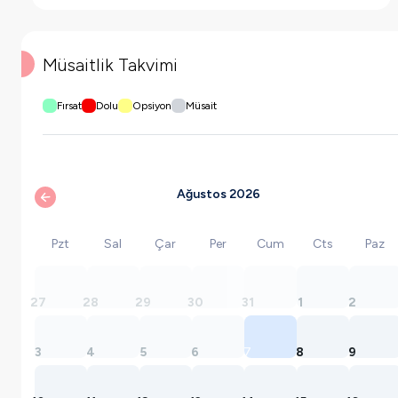
Müsaitlik Takvimi
Fırsat
Dolu
Opsiyon
Müsait
Ağustos 2026
Pzt
Sal
Çar
Per
Cum
Cts
Paz
27
28
29
30
31
1
2
3
4
5
6
7
8
9