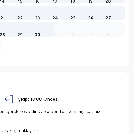
14
15
16
17
18
19
20
21
22
23
24
25
26
27
28
29
30
1
2
3
4
Çıkış :
10:00 Öncesi
mesi gerekmektedir. Önceden tesise varış saatinizi
okumak için
tıklayınız.