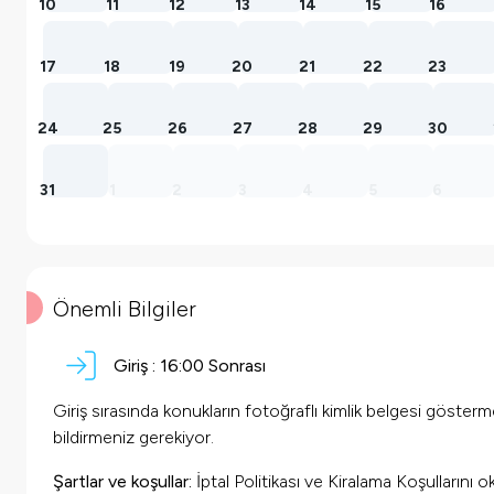
10
11
12
13
14
15
16
17
18
19
20
21
22
23
24
25
26
27
28
29
30
31
1
2
3
4
5
6
Önemli Bilgiler
Giriş :
16:00 Sonrası
Giriş sırasında konukların fotoğraflı kimlik belgesi göster
bildirmeniz gerekiyor.
Şartlar ve koşullar:
İptal Politikası ve Kiralama Koşullarını 