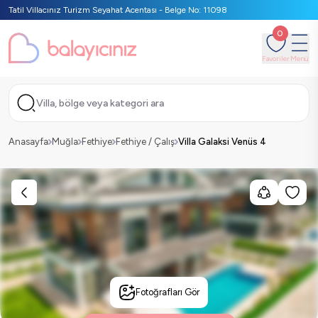
Tatil Villacınız Turizm Seyahat Acentası - Belge No: 11098
0
Favoriler
Menü
Villa, bölge veya kategori ara
Anasayfa
Muğla
Fethiye
Fethiye / Çalış
Villa Galaksi Venüs 4
Fotoğrafları Gör