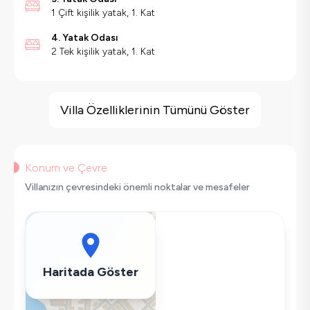
1 Çift kişilik yatak, 1. Kat
4. Yatak Odası
2 Tek kişilik yatak, 1. Kat
Villa Özellikleri
Geniş Ailelere Uygun
Villa Özelliklerinin Tümünü Göster
Salıncak
Saç Kurutma Makinası
Bulaşık Makinesi
Konum ve Çevre
Çamaşır Makinesi
Villanızın çevresindeki önemli noktalar ve mesafeler
Buzdolabı
Klima
Wifi / İnternet
Tost Makinesi
Haritada Göster
Mikrodalga
Kettle