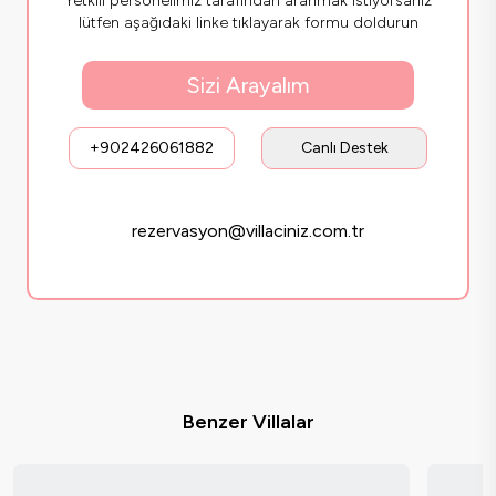
Yetkili personelimiz tarafından aranmak istiyorsanız
lütfen aşağıdaki linke tıklayarak formu doldurun
Sizi Arayalım
+902426061882
Canlı Destek
rezervasyon@villaciniz.com.tr
Benzer Villalar