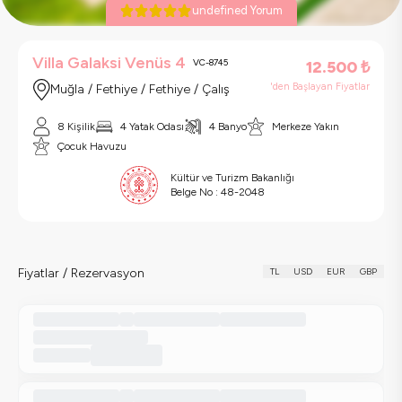
undefined Yorum
Villa Galaksi Venüs 4
VC-8745
12.500
₺
'den Başlayan Fiyatlar
Muğla / Fethiye / Fethiye / Çalış
8 Kişilik
4 Yatak Odası
4 Banyo
Merkeze Yakın
Çocuk Havuzu
Kültür ve Turizm Bakanlığı
Belge No :
48-2048
Fiyatlar / Rezervasyon
TL
USD
EUR
GBP