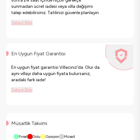
sonra 24 saat içinde hiçbir gerekçe
sunmadan ücret iadesi veya villa değişimi
talep edebilirsiniz. Tatilinizi güvenle planlayın.
Detaylı Bilgi
En Uygun Fiyat Garantisi
En uygun fiyat garantisi Villacınız'da. Olur da
aynı villayı daha uygun fiyata bulursanız,
aradaki fark iade!
Detaylı Bilgi
Müsaitlik Takvimi
Fırsat
Dolu
Opsiyon
Müsait