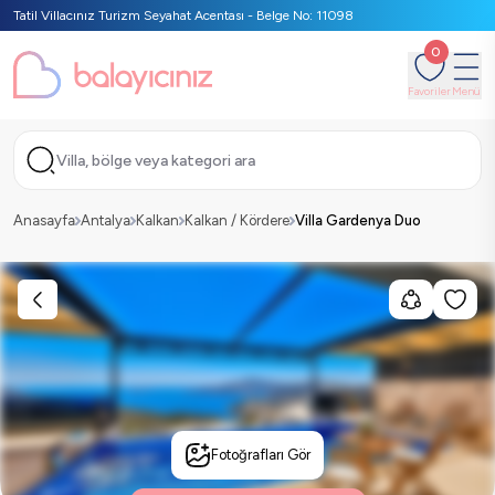
Tatil Villacınız Turizm Seyahat Acentası - Belge No: 11098
0
Favoriler
Menü
Villa, bölge veya kategori ara
Anasayfa
Antalya
Kalkan
Kalkan / Kördere
Villa Gardenya Duo
Fotoğrafları Gör