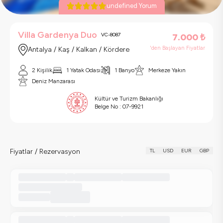
undefined Yorum
Villa Gardenya Duo
VC-8087
7.000
₺
'den Başlayan Fiyatlar
Antalya / Kaş / Kalkan / Kördere
2 Kişilik
1 Yatak Odası
1 Banyo
Merkeze Yakın
Deniz Manzarası
Kültür ve Turizm Bakanlığı
Belge No :
07-9921
Fiyatlar / Rezervasyon
TL
USD
EUR
GBP