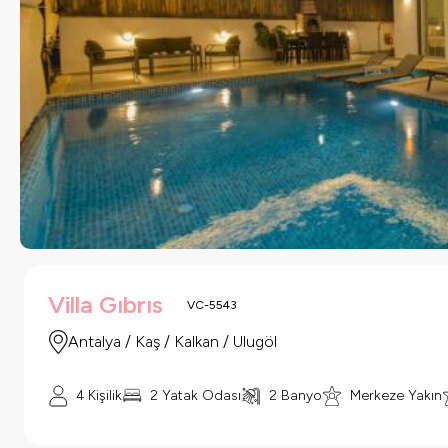
Villa Gıbrıs
VC-5543
Antalya / Kaş / Kalkan / Ulugöl
4 Kişilik
2 Yatak Odası
2 Banyo
Merkeze Yakın