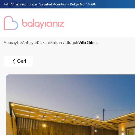
Tatil Villacınız Turizm Seyahat Acentası - Belge No: 11098
Anasayfa
Antalya
Kalkan
Kalkan / Ulugöl
Villa Gıbrıs
Geri