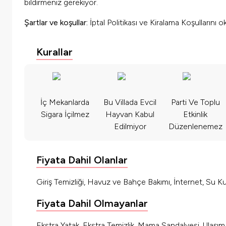
bildirmeniz gerekiyor.
Şartlar ve koşullar:
İptal Politikası ve Kiralama Koşullarını 
Kurallar
İç Mekanlarda
Bu Villada Evcil
Parti Ve Toplu
Sigara İçilmez
Hayvan Kabul
Etkinlik
Edilmiyor
Düzenlenemez
Fiyata Dahil Olanlar
Giriş Temizliği, Havuz ve Bahçe Bakımı, İnternet, Su Kul
Fiyata Dahil Olmayanlar
Ekstra Yatak, Ekstra Temizlik, Mama Sandalyesi, Ulaşı