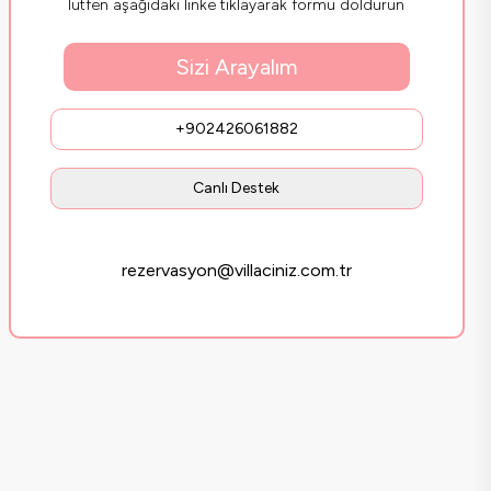
lütfen aşağıdaki linke tıklayarak formu doldurun
Sizi Arayalım
+902426061882
Canlı Destek
rezervasyon@villaciniz.com.tr