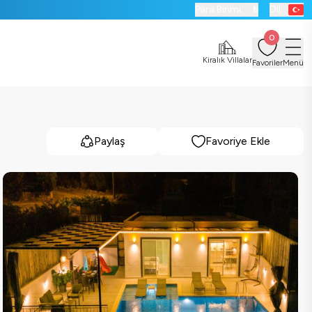
Para Birimi:
₺
Dil:
0
Kiralık Villalar
Favoriler
Menü
Paylaş
Favoriye Ekle