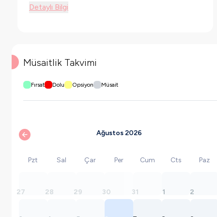
Detaylı Bilgi
Müsaitlik Takvimi
Fırsat
Dolu
Opsiyon
Müsait
Ağustos 2026
Pzt
Sal
Çar
Per
Cum
Cts
Paz
27
28
29
30
31
1
2