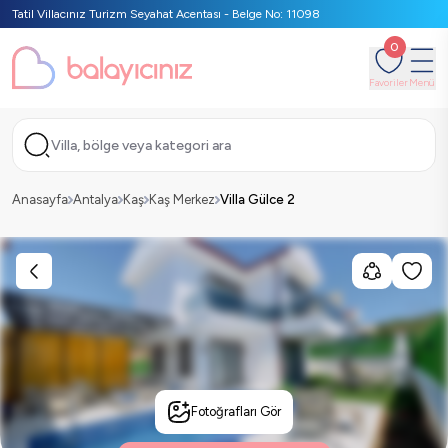
Tatil Villacınız Turizm Seyahat Acentası - Belge No: 11098
0
Favoriler
Menü
Villa, bölge veya kategori ara
Anasayfa
Antalya
Kaş
Kaş Merkez
Villa Gülce 2
Fotoğrafları Gör