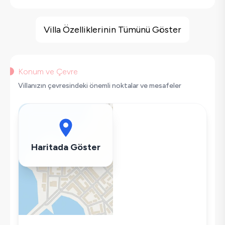
Villa Özellikleri
Geniş Ailelere Uygun
Villa Özelliklerinin Tümünü Göster
Doğa Manzaralı
Salıncak
Korunaklı Havuz
Konum ve Çevre
Saç Kurutma Makinası
Villanızın çevresindeki önemli noktalar ve mesafeler
Bulaşık Makinesi
Çamaşır Makinesi
Buzdolabı
Klima
Haritada Göster
Wifi / İnternet
Tost Makinesi
Mikrodalga
Kettle
Korunaklı Havuz