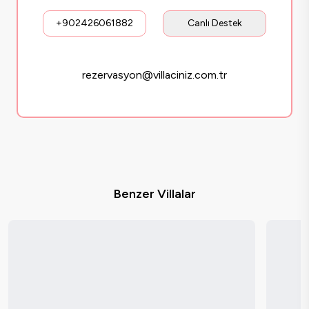
+902426061882
Canlı Destek
rezervasyon@villaciniz.com.tr
Benzer Villalar