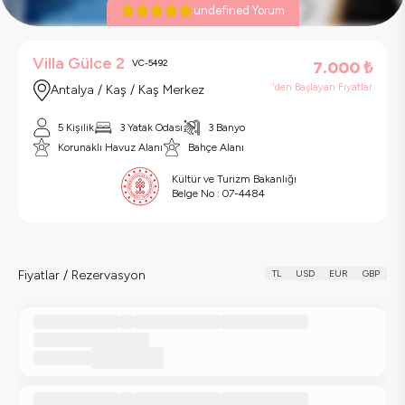
undefined Yorum
Villa Gülce 2
VC-5492
7.000
₺
'den Başlayan Fiyatlar
Antalya / Kaş / Kaş Merkez
5 Kişilik
3 Yatak Odası
3 Banyo
Korunaklı Havuz Alanı
Bahçe Alanı
Kültür ve Turizm Bakanlığı
Belge No :
07-4484
Fiyatlar / Rezervasyon
TL
USD
EUR
GBP