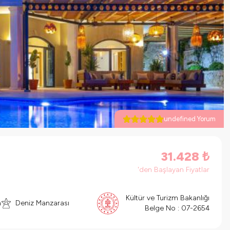
undefined Yorum
31.428
₺
'den Başlayan Fiyatlar
Kültür ve Turizm Bakanlığı
n
Deniz Manzarası
Belge No :
07-2654