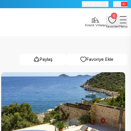
Para Birimi:
₺
Dil:
0
Kiralık Villalar
Favoriler
Menü
Paylaş
Favoriye Ekle