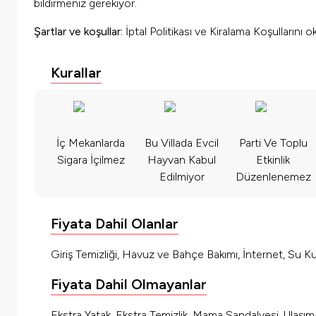
bildirmeniz gerekiyor.
Şartlar ve koşullar:
İptal Politikası ve Kiralama Koşullarını 
Kurallar
İç Mekanlarda
Bu Villada Evcil
Parti Ve Toplu
Sigara İçilmez
Hayvan Kabul
Etkinlik
Edilmiyor
Düzenlenemez
Fiyata Dahil Olanlar
Giriş Temizliği, Havuz ve Bahçe Bakımı, İnternet, Su Kul
Fiyata Dahil Olmayanlar
Ekstra Yatak, Ekstra Temizlik, Mama Sandalyesi, Ulaşı