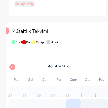
Detaylı Bilgi
Müsaitlik Takvimi
Fırsat
Dolu
Opsiyon
Müsait
Ağustos 2026
Pzt
Sal
Çar
Per
Cum
Cts
Paz
27
28
29
30
31
1
2