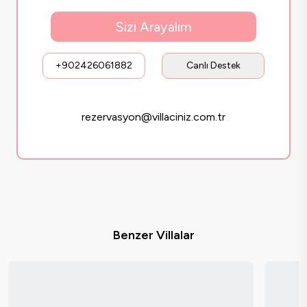
Sizi Arayalım
+902426061882
Canlı Destek
rezervasyon@villaciniz.com.tr
Benzer Villalar