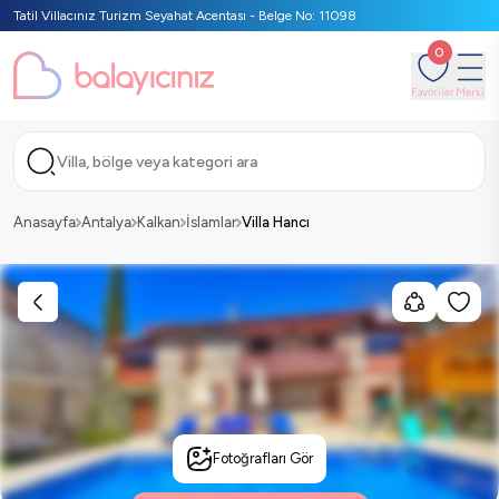
Tatil Villacınız Turizm Seyahat Acentası - Belge No: 11098
0
Favoriler
Menü
Villa, bölge veya kategori ara
Anasayfa
Antalya
Kalkan
İslamlar
Villa Hancı
Fotoğrafları Gör