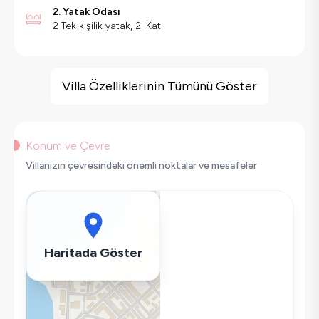
2. Yatak Odası
2 Tek kişilik yatak, 2. Kat
Villa Özellikleri
Barbekü
Villa Özelliklerinin Tümünü Göster
Doğa Manzaralı
Korunaklı Havuz
Saç Kurutma Makinası
Konum ve Çevre
Bulaşık Makinesi
Villanızın çevresindeki önemli noktalar ve mesafeler
Çamaşır Makinesi
Buzdolabı
Klima
Wifi / İnternet
Haritada Göster
Tost Makinesi
Mikrodalga
Kettle