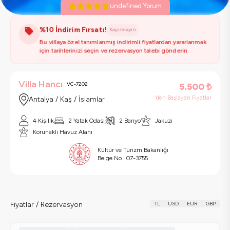
undefined Yorum
%10 İndirim Fırsatı!
Kaçırmayın
Bu villaya özel tanımlanmış indirimli fiyatlardan yararlanmak
için tarihlerinizi seçin ve rezervasyon talebi gönderin.
Villa Hancı
VC-7202
5.500
₺
'den Başlayan Fiyatlar
Antalya / Kaş / İslamlar
4 Kişilik
2 Yatak Odası
2 Banyo
Jakuzi
Korunaklı Havuz Alanı
Kültür ve Turizm Bakanlığı
Belge No :
07-3755
Fiyatlar / Rezervasyon
TL
USD
EUR
GBP