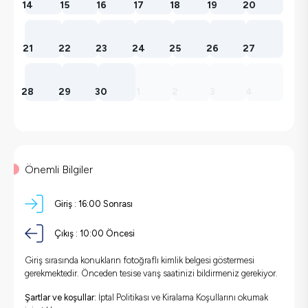
14
15
16
17
18
19
20
21
22
23
24
25
26
27
28
29
30
1
2
3
4
Önemli Bilgiler
Giriş :
16:00 Sonrası
Çıkış :
10:00 Öncesi
Giriş sırasında konukların fotoğraflı kimlik belgesi göstermesi
gerekmektedir. Önceden tesise varış saatinizi bildirmeniz gerekiyor.
Şartlar ve koşullar:
İptal Politikası ve Kiralama Koşullarını okumak