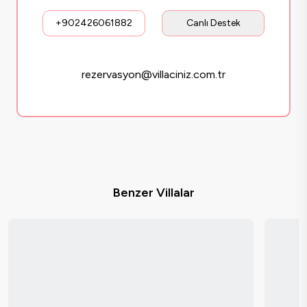
+902426061882
Canlı Destek
rezervasyon@villaciniz.com.tr
Benzer Villalar