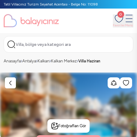
Tatil Villacınız Turizm Seyahat Acentası - Belge No: 11098
0
Favoriler
Menü
Villa, bölge veya kategori ara
Anasayfa
Antalya
Kalkan
Kalkan Merkez
Villa Haziran
Fotoğrafları Gör