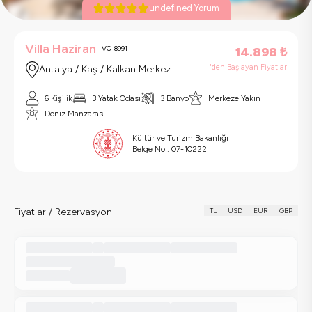
undefined Yorum
Villa Haziran
VC-8991
14.898
₺
'den Başlayan Fiyatlar
Antalya / Kaş / Kalkan Merkez
6 Kişilik
3 Yatak Odası
3 Banyo
Merkeze Yakın
Deniz Manzarası
Kültür ve Turizm Bakanlığı
Belge No :
07-10222
Fiyatlar / Rezervasyon
TL
USD
EUR
GBP