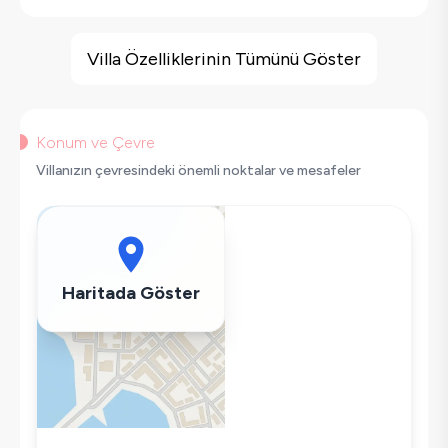
Villa Özellikleri
Barbekü
Villa Özelliklerinin Tümünü Göster
Güvenlik Kamerası
Geniş Ailelere Uygun
Şömine
Konum ve Çevre
Saç Kurutma Makinası
Villanızın çevresindeki önemli noktalar ve mesafeler
Bulaşık Makinesi
Çamaşır Makinesi
Buzdolabı
Klima
Haritada Göster
Wifi / İnternet
Tost Makinesi
Mikrodalga
Kettle
Ütü