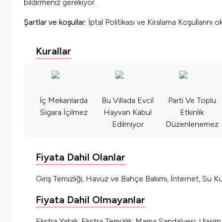
bildirmeniz gerekiyor.
Şartlar ve koşullar:
İptal Politikası ve Kiralama Koşullarını
Kurallar
İç Mekanlarda
Bu Villada Evcil
Parti Ve Toplu
Sigara İçilmez
Hayvan Kabul
Etkinlik
Edilmiyor
Düzenlenemez
Fiyata Dahil Olanlar
Giriş Temizliği, Havuz ve Bahçe Bakımı, İnternet, Su Kul
Fiyata Dahil Olmayanlar
Ekstra Yatak, Ekstra Temizlik, Mama Sandalyesi, Ulaşı