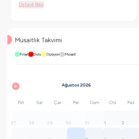
Detaylı Bilgi
Müsaitlik Takvimi
Fırsat
Dolu
Opsiyon
Müsait
Ağustos 2026
Pzt
Sal
Çar
Per
Cum
Cts
Paz
27
28
29
30
31
1
2