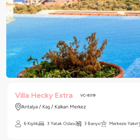
Villa Hecky Extra
VC-8319
Antalya / Kaş / Kalkan Merkez
6
Kişilik
3
Yatak Odası
3
Banyo
Merkeze Yakın