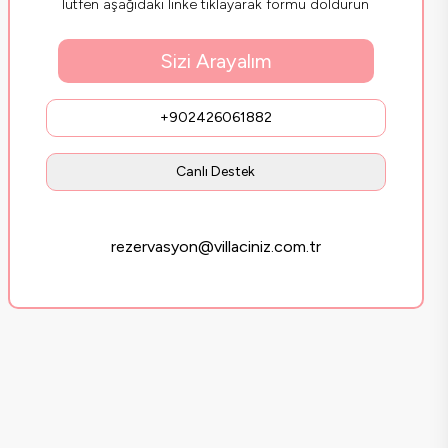
lütfen aşağıdaki linke tıklayarak formu doldurun
Sizi Arayalım
+902426061882
Canlı Destek
rezervasyon@villaciniz.com.tr