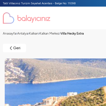
Tatil Villacınız Turizm Seyahat Acentası - Belge No: 11098
Anasayfa
Antalya
Kalkan
Kalkan Merkez
Villa Hecky Extra
Geri