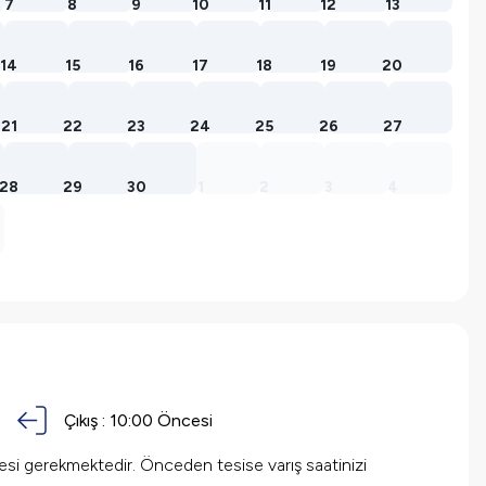
7
8
9
10
11
12
13
14
15
16
17
18
19
20
21
22
23
24
25
26
27
28
29
30
1
2
3
4
Çıkış :
10:00
Öncesi
mesi gerekmektedir. Önceden tesise varış saatinizi