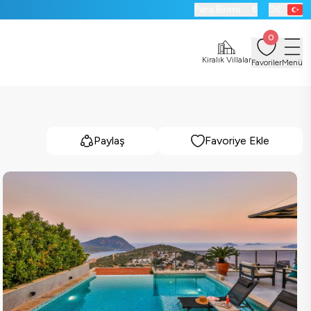
Para Birimi:
₺
Dil:
0
Kiralık Villalar
Favoriler
Menü
Paylaş
Favoriye Ekle