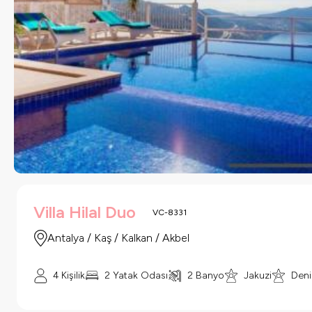
Villa Hilal Duo
VC-8331
Antalya / Kaş / Kalkan / Akbel
4 Kişilik
2 Yatak Odası
2 Banyo
Jakuzi
Deni