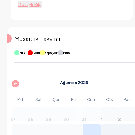
Detaylı Bilgi
Müsaitlik Takvimi
Fırsat
Dolu
Opsiyon
Müsait
Ağustos 2026
Pzt
Sal
Çar
Per
Cum
Cts
Paz
27
28
29
30
31
1
2