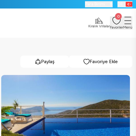
Para Birimi:
₺
Dil:
0
Kiralık Villalar
Favoriler
Menü
Paylaş
Favoriye Ekle