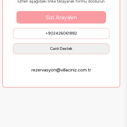
lütfen aşağıdaki linke tıklayarak formu doldurun
Sizi Arayalım
+902426061882
Canlı Destek
rezervasyon@villaciniz.com.tr