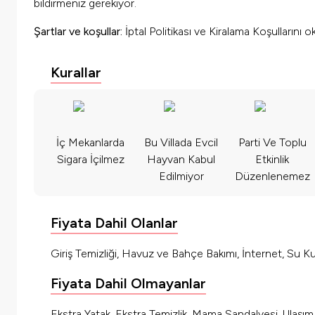
bildirmeniz gerekiyor.
Şartlar ve koşullar:
İptal Politikası ve Kiralama Koşullarını 
Kurallar
İç Mekanlarda
Bu Villada Evcil
Parti Ve Toplu
Sigara İçilmez
Hayvan Kabul
Etkinlik
Edilmiyor
Düzenlenemez
Fiyata Dahil Olanlar
Giriş Temizliği, Havuz ve Bahçe Bakımı, İnternet, Su Kul
Fiyata Dahil Olmayanlar
Ekstra Yatak, Ekstra Temizlik, Mama Sandalyesi, Ulaşı