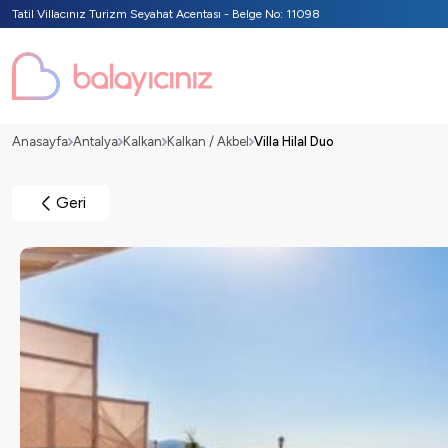
Tatil Villacınız Turizm Seyahat Acentası - Belge No: 11098
Anasayfa
Antalya
Kalkan
Kalkan / Akbel
Villa Hilal Duo
Geri