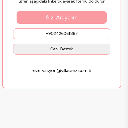
lütfen aşağıdaki linke tıklayarak formu doldurun
Sizi Arayalım
+902426061882
Canlı Destek
rezervasyon@villaciniz.com.tr