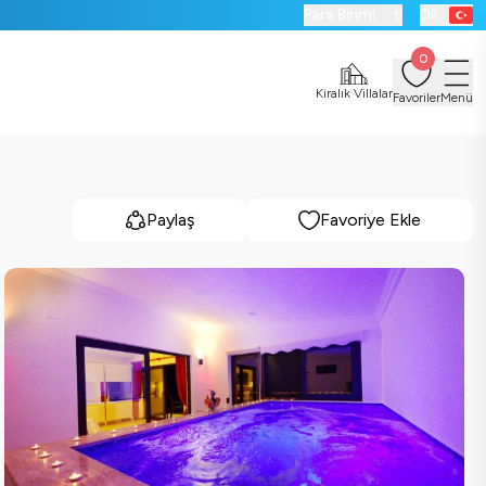
Para Birimi:
₺
Dil:
0
Kiralık Villalar
Favoriler
Menü
Paylaş
Favoriye Ekle