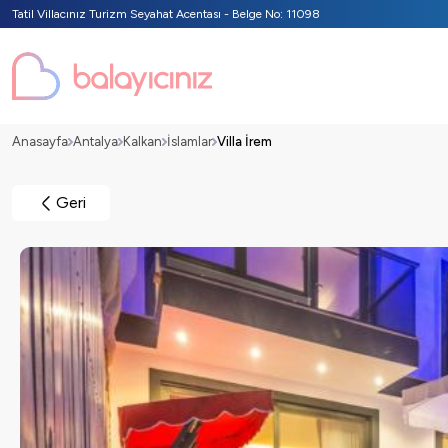
Tatil Villacınız Turizm Seyahat Acentası - Belge No: 11098
Anasayfa
Antalya
Kalkan
İslamlar
Villa İrem
Geri