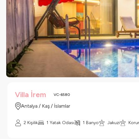
Villa İrem
VC-6580
Antalya / Kaş / İslamlar
2 Kişilik
1 Yatak Odası
1 Banyo
Jakuzi
Korun