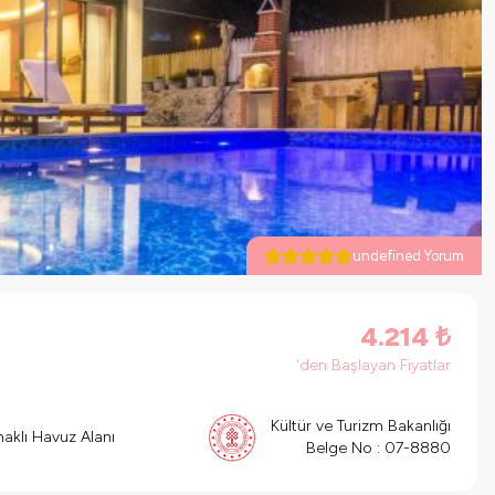
undefined Yorum
4.214
₺
'den Başlayan Fiyatlar
Kültür ve Turizm Bakanlığı
aklı Havuz Alanı
Belge No :
07-8880