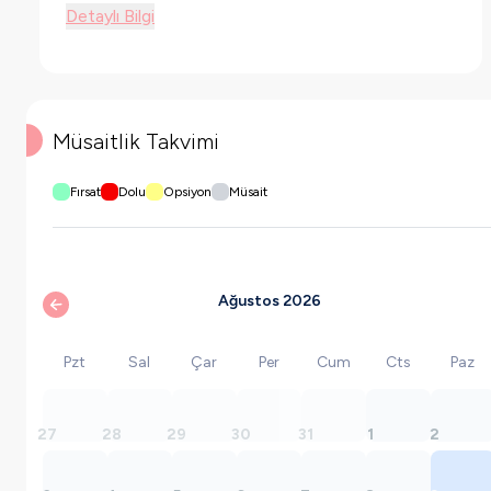
Detaylı Bilgi
Müsaitlik Takvimi
Fırsat
Dolu
Opsiyon
Müsait
Ağustos 2026
Pzt
Sal
Çar
Per
Cum
Cts
Paz
27
28
29
30
31
1
2