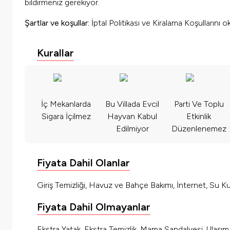
bildirmeniz gerekiyor.
Şartlar ve koşullar:
İptal Politikası ve Kiralama Koşullarını 
Kurallar
İç Mekanlarda
Bu Villada Evcil
Parti Ve Toplu
Sigara İçilmez
Hayvan Kabul
Etkinlik
Edilmiyor
Düzenlenemez
Fiyata Dahil Olanlar
Giriş Temizliği, Havuz ve Bahçe Bakımı, İnternet, Su Kul
Fiyata Dahil Olmayanlar
Ekstra Yatak, Ekstra Temizlik, Mama Sandalyesi, Ulaşı