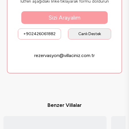
lütfen aşağıdaki linke tıklayarak formu doldurun
Sizi Arayalım
+902426061882
Canlı Destek
rezervasyon@villaciniz.com.tr
Benzer Villalar