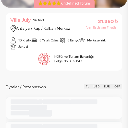
undefined Yorum
Villa July
VC-6774
21.350
₺
'den Başlayan Fiyatlar
Antalya / Kaş / Kalkan Merkez
10 Kişilik
5 Yatak Odası
5 Banyo
Merkeze Yakın
Jakuzi
Kültür ve Turizm Bakanlığı
Belge No :
07-1147
Fiyatlar / Rezervasyon
TL
USD
EUR
GBP