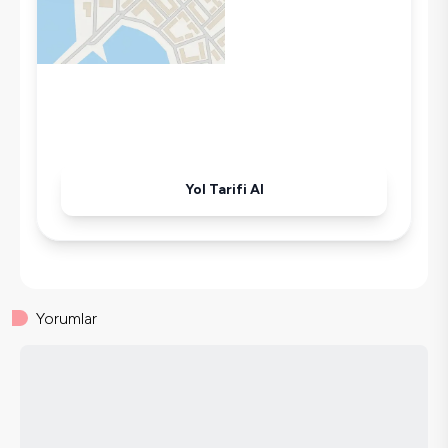
Mikrodalga
Kettle
Ütü
Havuz-Bahçe Bakımı
Yol Tarifi Al
Yorumlar