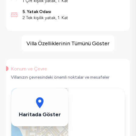
1 Çift kişilik yatak, 1. Kat
5. Yatak Odası
2 Tek kişilik yatak, 1. Kat
Villa Özellikleri
Deniz Manzarası
Villa Özelliklerinin Tümünü Göster
Barbekü
Geniş Ailelere Uygun
Salıncak
Konum ve Çevre
Saç Kurutma Makinası
Villanızın çevresindeki önemli noktalar ve mesafeler
Bulaşık Makinesi
Çamaşır Makinesi
Buzdolabı
Klima
Haritada Göster
Wifi / İnternet
Tost Makinesi