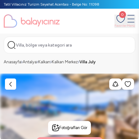
Tatil Villacınız Turizm Seyahat Acentası - Belge No: 11098
0
Favoriler
Menü
Villa, bölge veya kategori ara
Anasayfa
Antalya
Kalkan
Kalkan Merkez
Villa July
Fotoğrafları Gör