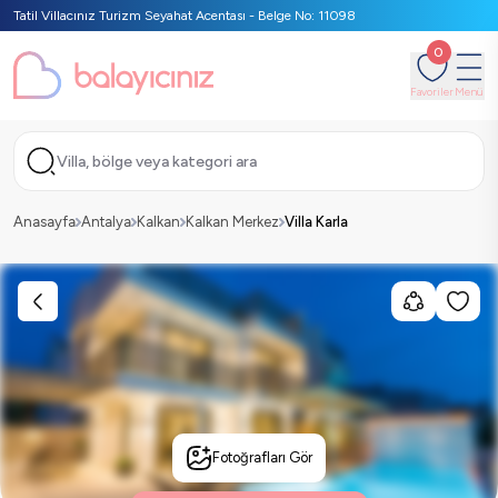
Tatil Villacınız Turizm Seyahat Acentası - Belge No: 11098
0
Favoriler
Menü
Villa, bölge veya kategori ara
Anasayfa
Antalya
Kalkan
Kalkan Merkez
Villa Karla
Fotoğrafları Gör