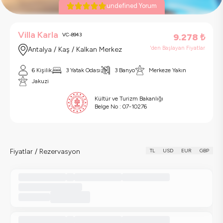
undefined Yorum
Villa Karla
VC-8943
9.278
₺
'den Başlayan Fiyatlar
Antalya / Kaş / Kalkan Merkez
6 Kişilik
3 Yatak Odası
3 Banyo
Merkeze Yakın
Jakuzi
Kültür ve Turizm Bakanlığı
Belge No :
07-10276
Fiyatlar / Rezervasyon
TL
USD
EUR
GBP