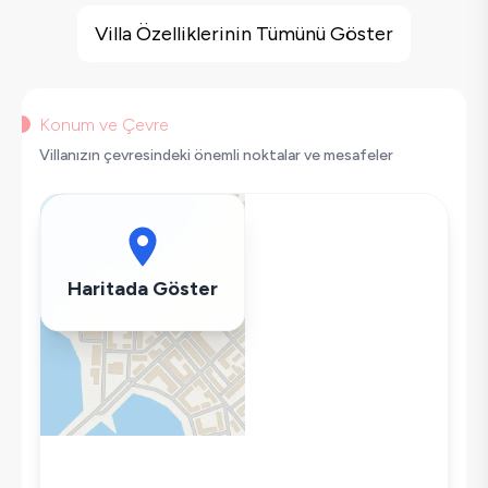
Deniz Manzarası
Villa Özelliklerinin Tümünü Göster
Geniş Ailelere Uygun
Saç Kurutma Makinası
Bulaşık Makinesi
Konum ve Çevre
Çamaşır Makinesi
Villanızın çevresindeki önemli noktalar ve mesafeler
Buzdolabı
Klima
Wifi / İnternet
Tost Makinesi
Haritada Göster
Mikrodalga
Kettle
Ütü
Havuz-Bahçe Bakımı