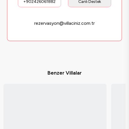
+902426061882
Canlı Destek
rezervasyon@villaciniz.com.tr
Benzer Villalar