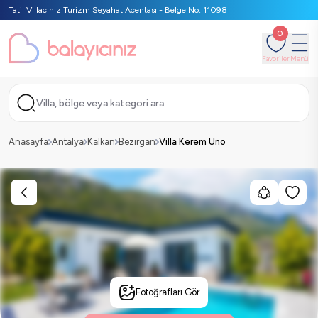
Tatil Villacınız Turizm Seyahat Acentası - Belge No: 11098
0
Favoriler
Menü
Villa, bölge veya kategori ara
Anasayfa
Antalya
Kalkan
Bezirgan
Villa Kerem Uno
Fotoğrafları Gör