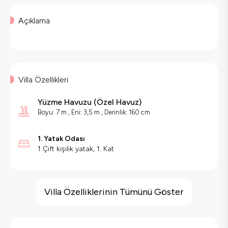
Açıklama
Villa Özellikleri
Yüzme Havuzu
(
Özel Havuz
)
Boyu: 7 m , Eni: 3,5 m , Derinlik: 160 cm
1. Yatak Odası
1 Çift kişilik yatak, 1. Kat
Villa Özellikleri
Salıncak
Villa Özelliklerinin Tümünü Göster
Korunaklı Havuz
Saç Kurutma Makinası