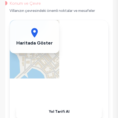
Bulaşık Makinesi
Konum ve Çevre
Çamaşır Makinesi
Villanızın çevresindeki önemli noktalar ve mesafeler
Buzdolabı
Klima
Wifi / İnternet
Tost Makinesi
Haritada Göster
Kettle
Korunaklı Havuz
Ütü
Havuz-Bahçe Bakımı
Yol Tarifi Al