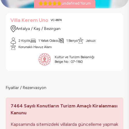
undefined Yorum
Villa Kerem Uno
VC-8974
Antalya / Kaş / Bezirgan
2 Kişilik
1 Yatak Odası
1 Banyo
Jakuzi
Korunaklı Havuz Alanı
Kültür ve Turizm Bakanlığı
Belge No :
07-1160
Fiyatlar / Rezervasyon
7464 Sayılı Konutların Turizm Amaçlı Kiralanması
Kanunu
Kapsamında sitemizdeki villalarda güncelleme yapmak