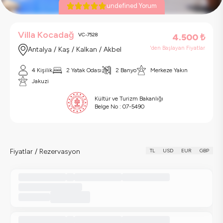
undefined Yorum
Villa Kocadağ
VC-7528
4.500
₺
'den Başlayan Fiyatlar
Antalya / Kaş / Kalkan / Akbel
4 Kişilik
2 Yatak Odası
2 Banyo
Merkeze Yakın
Jakuzi
Kültür ve Turizm Bakanlığı
Belge No :
07-5490
Fiyatlar / Rezervasyon
TL
USD
EUR
GBP