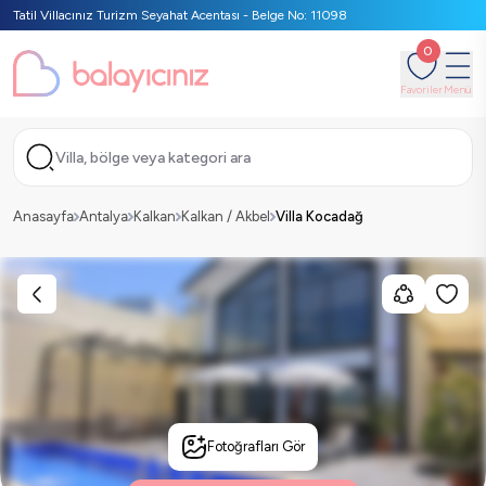
Tatil Villacınız Turizm Seyahat Acentası - Belge No: 11098
0
Favoriler
Menü
Villa, bölge veya kategori ara
Anasayfa
Antalya
Kalkan
Kalkan / Akbel
Villa Kocadağ
Fotoğrafları Gör