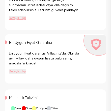
sonra 24 saat içinde hiçbir gerekçe
sunmadan ücret iadesi veya villa değişimi
talep edebilirsiniz. Tatilinizi güvenle planlayın.
Detaylı Bilgi
En Uygun Fiyat Garantisi
En uygun fiyat garantisi Villacınız'da. Olur da
aynı villayı daha uygun fiyata bulursanız,
aradaki fark iade!
Detaylı Bilgi
Müsaitlik Takvimi
Fırsat
Dolu
Opsiyon
Müsait