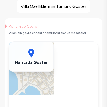
Barbekü
Villa Özelliklerinin Tümünü Göster
Doğa Manzaralı
Salıncak
Korunaklı Havuz
Konum ve Çevre
Saç Kurutma Makinası
Villanızın çevresindeki önemli noktalar ve mesafeler
Bulaşık Makinesi
Çamaşır Makinesi
Buzdolabı
Klima
Haritada Göster
Wifi / İnternet
Tost Makinesi
Mikrodalga
Kettle
Ütü
Havuz-Bahçe Bakımı