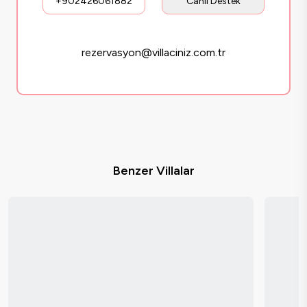
+902426061882
Canlı Destek
rezervasyon@villaciniz.com.tr
Benzer Villalar