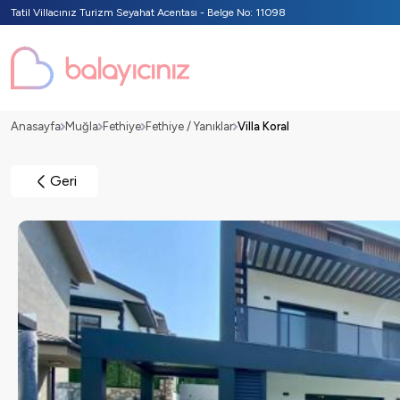
Tatil Villacınız Turizm Seyahat Acentası - Belge No: 11098
Anasayfa
Muğla
Fethiye
Fethiye / Yanıklar
Villa Koral
Geri