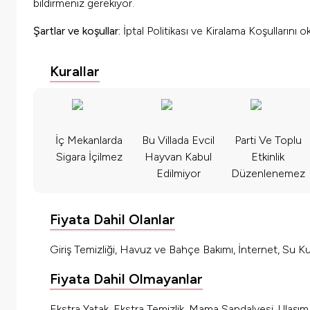
bildirmeniz gerekiyor.
Şartlar ve koşullar:
İptal Politikası ve Kiralama Koşullarını 
Kurallar
İç Mekanlarda
Bu Villada Evcil
Parti Ve Toplu
Sigara İçilmez
Hayvan Kabul
Etkinlik
Edilmiyor
Düzenlenemez
Fiyata Dahil Olanlar
Giriş Temizliği, Havuz ve Bahçe Bakımı, İnternet, Su Kul
Fiyata Dahil Olmayanlar
Ekstra Yatak, Ekstra Temizlik, Mama Sandalyesi, Ulaşı