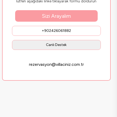
lütfen aşağıdaki linke tıklayarak formu doldurun
Sizi Arayalım
+902426061882
Canlı Destek
rezervasyon@villaciniz.com.tr