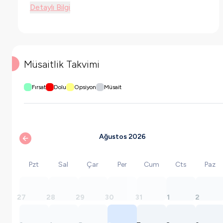
Detaylı Bilgi
Müsaitlik Takvimi
Fırsat
Dolu
Opsiyon
Müsait
Ağustos 2026
Pzt
Sal
Çar
Per
Cum
Cts
Paz
27
28
29
30
31
1
2