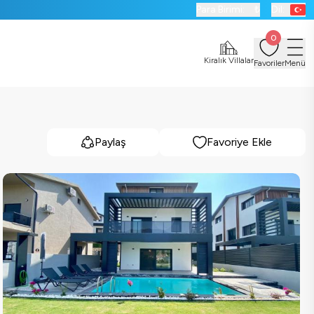
Para Birimi:
₺
Dil:
0
Kiralık Villalar
Favoriler
Menü
Paylaş
Favoriye Ekle