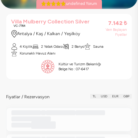
undefined Yorum
Villa Mulberry Collection Silver
7.142
₺
VC-7764
'den Başlayan
Antalya / Kaş / Kalkan / Yeşilköy
Fiyatlar
4 Kişilik
2 Yatak Odası
2 Banyo
Sauna
Korunaklı Havuz Alanı
Kültür ve Turizm Bakanlığı
Belge No :
07-6417
Fiyatlar / Rezervasyon
TL
USD
EUR
GBP