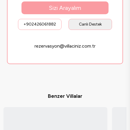
Sizi Arayalım
+902426061882
Canlı Destek
rezervasyon@villaciniz.com.tr
Benzer Villalar