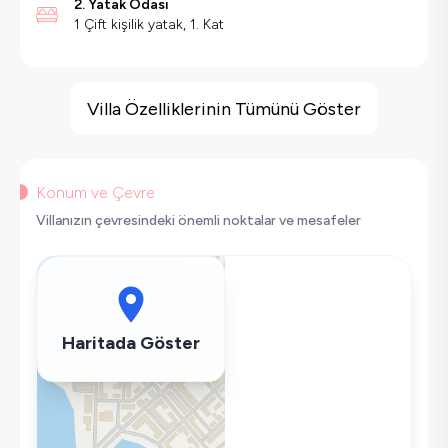
2. Yatak Odası
1 Çift kişilik yatak, 1. Kat
Villa Özellikleri
Kapalı Havuz
Villa Özelliklerinin Tümünü Göster
Doğa Manzaralı
Saç Kurutma Makinası
Bulaşık Makinesi
Konum ve Çevre
Çamaşır Makinesi
Villanızın çevresindeki önemli noktalar ve mesafeler
Buzdolabı
Klima
Wifi / İnternet
Tost Makinesi
Haritada Göster
Kettle
Korunaklı Havuz
Ütü
Havuz-Bahçe Bakımı