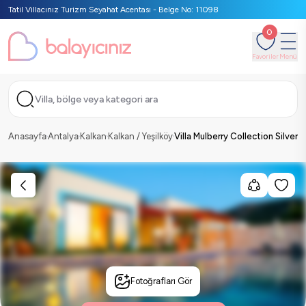
Tatil Villacınız Turizm Seyahat Acentası - Belge No: 11098
0
Favoriler
Menü
Villa, bölge veya kategori ara
Anasayfa
Antalya
Kalkan
Kalkan / Yeşilköy
Villa Mulberry Collection Silver
Fotoğrafları Gör