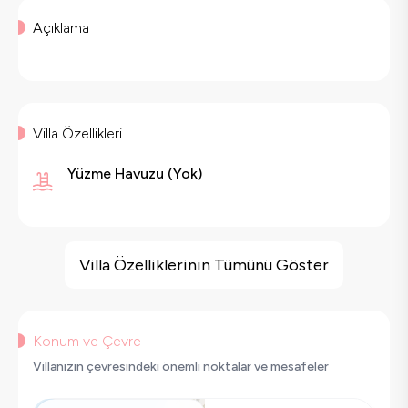
Açıklama
Villa Özellikleri
Yüzme Havuzu
(
Yok
)
Villa Özellikleri
Sauna
Villa Özelliklerinin Tümünü Göster
Barbekü
Geniş Ailelere Uygun
Saç Kurutma Makinası
Konum ve Çevre
Bulaşık Makinesi
Villanızın çevresindeki önemli noktalar ve mesafeler
Çamaşır Makinesi