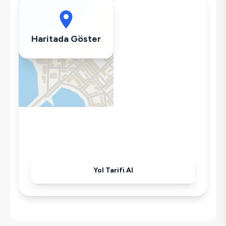
Buzdolabı
Klima
Wifi / İnternet
Haritada Göster
Tost Makinesi
Mikrodalga
Kettle
Ütü
Havuz-Bahçe Bakımı
Yol Tarifi Al