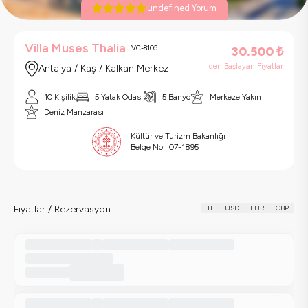
undefined Yorum
Villa Muses Thalia
VC-8105
30.500
₺
'den Başlayan Fiyatlar
Antalya / Kaş / Kalkan Merkez
10 Kişilik
5 Yatak Odası
5 Banyo
Merkeze Yakın
Deniz Manzarası
Kültür ve Turizm Bakanlığı
Belge No :
07-1895
Fiyatlar / Rezervasyon
TL
USD
EUR
GBP