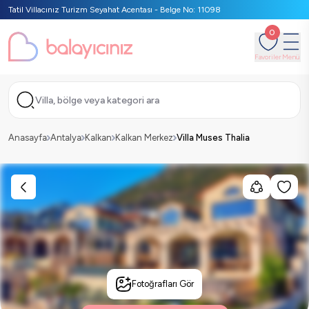
Tatil Villacınız Turizm Seyahat Acentası - Belge No: 11098
0
Favoriler
Menü
Villa, bölge veya kategori ara
Anasayfa
Antalya
Kalkan
Kalkan Merkez
Villa Muses Thalia
Fotoğrafları Gör