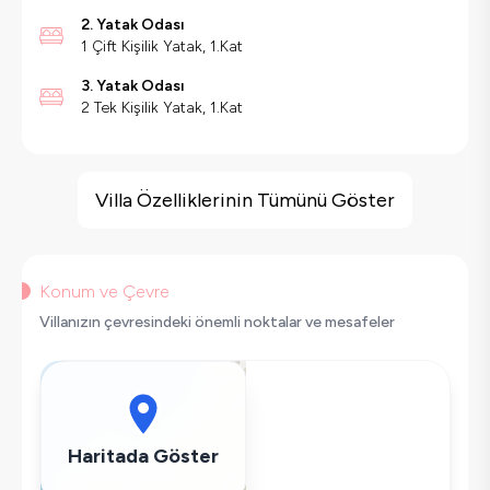
2. Yatak Odası
1 Çift Kişilik Yatak, 1.Kat
3. Yatak Odası
2 Tek Kişilik Yatak, 1.Kat
Villa Özellikleri
Sauna
Villa Özelliklerinin Tümünü Göster
Hamam
Kapalı Havuz
Havuz Isıtma
Konum ve Çevre
Barbekü
Villanızın çevresindeki önemli noktalar ve mesafeler
Geniş Ailelere Uygun
Doğa Manzaralı
Salıncak
Saç Kurutma Makinası
Haritada Göster
Bulaşık Makinesi