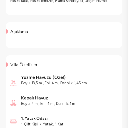
Ekstra Yatak, Ekstra Temizlik, Mama Sandalyesi, Ulaşım Hizmeti
Açıklama
Villa Özellikleri
Yüzme Havuzu (
Özel
)
Boyu: 13,5 m ,
Eni: 4 m ,
Derinlik: 1,45 cm
Kapalı Havuz
Boyu: 4 m ,
Eni: 4 m ,
Derinlik: 1 m
1. Yatak Odası
1 Çift Kişilik Yatak, 1.Kat