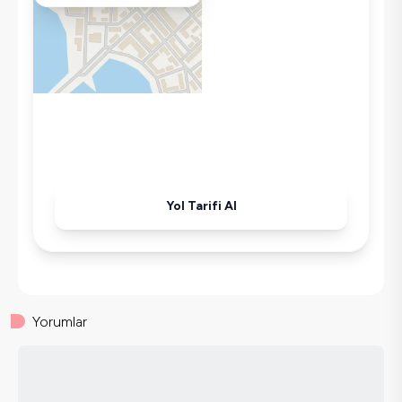
Çamaşır Makinesi
Buzdolabı
Klima
Wifi / İnternet
Tost Makinesi
Mikrodalga
Kettle
Ütü
Yol Tarifi Al
Havuz-Bahçe Bakımı
Yorumlar