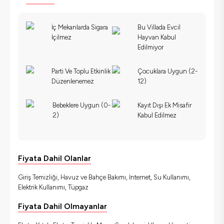
İç Mekanlarda Sigara
Bu Villada Evcil
İçilmez
Hayvan Kabul
Edilmiyor
Parti Ve Toplu Etkinlik
Çocuklara Uygun (2-
Düzenlenemez
12)
Bebeklere Uygun (0-
Kayıt Dışı Ek Misafir
2)
Kabul Edilmez
Fiyata Dahil Olanlar
Giriş Temizliği, Havuz ve Bahçe Bakımı, İnternet, Su Kullanımı,
Elektrik Kullanımı, Tüpgaz
Fiyata Dahil Olmayanlar