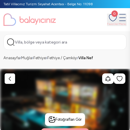
Tatil Villacınız Turizm Seyahat Acentası - Belge No: 11098
0
Favoriler
Menü
Villa, bölge veya kategori ara
Anasayfa
Muğla
Fethiye
Fethiye / Çamköy
Villa Nef
Fotoğrafları Gör