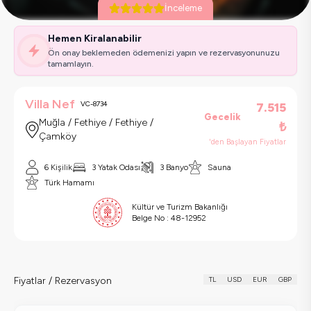
İnceleme
Hemen Kiralanabilir
Ön onay beklemeden ödemenizi yapın ve rezervasyonunuzu
tamamlayın.
Villa Nef
VC-8734
7.515
Gecelik
Muğla / Fethiye / Fethiye /
₺
Çamköy
'den Başlayan Fiyatlar
6
Kişilik
3
Yatak Odası
3
Banyo
Sauna
Türk Hamamı
Kültür ve Turizm Bakanlığı
Belge No :
48-12952
Fiyatlar / Rezervasyon
TL
USD
EUR
GBP