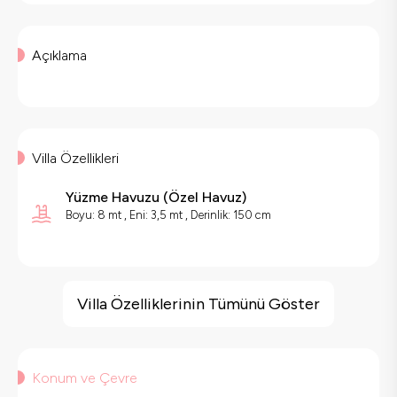
Açıklama
Villa Özellikleri
Yüzme Havuzu
(
Özel Havuz
)
Boyu: 8 mt , Eni: 3,5 mt , Derinlik: 150 cm
Villa Özellikleri
Jakuzi
Villa Özelliklerinin Tümünü Göster
Sauna
Hamam
Çocuk Oyun Alanı
Konum ve Çevre