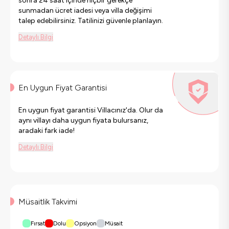
sonra 24 saat içinde hiçbir gerekçe
sunmadan ücret iadesi veya villa değişimi
talep edebilirsiniz. Tatilinizi güvenle planlayın.
Detaylı Bilgi
En Uygun Fiyat Garantisi
En uygun fiyat garantisi Villacınız'da. Olur da
aynı villayı daha uygun fiyata bulursanız,
aradaki fark iade!
Detaylı Bilgi
Müsaitlik Takvimi
Fırsat
Dolu
Opsiyon
Müsait