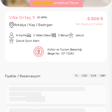
undefined Yorum
Villa Ortaç 5
VC-8740
5.500
₺
'den Başlayan Fiyatlar
Antalya / Kaş / Bezirgan
4 Kişilik
2 Yatak Odası
2 Banyo
Jakuzi
Çocuk Oyun Alanı
Kültür ve Turizm Bakanlığı
Belge No :
07-11282
Fiyatlar / Rezervasyon
TL
USD
EUR
GBP