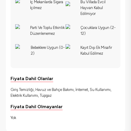
İç Mekanlarda Sigara
Bu Villada Evcil
İçilmez
Hayvan Kabul
Edilmiyor
Parti Ve Toplu Etkinlik
Çocuklara Uygun (2-
Düzenlenemez
12)
Bebeklere Uygun (0-
Kayıt Dışı Ek Misafir
2)
Kabul Edilmez
Fiyata Dahil Olanlar
Giriş Temizliği, Havuz ve Bahçe Bakımı, İnternet, Su Kullanımı,
Elektrik Kullanımı, Tüpgaz
Fiyata Dahil Olmayanlar
Yok