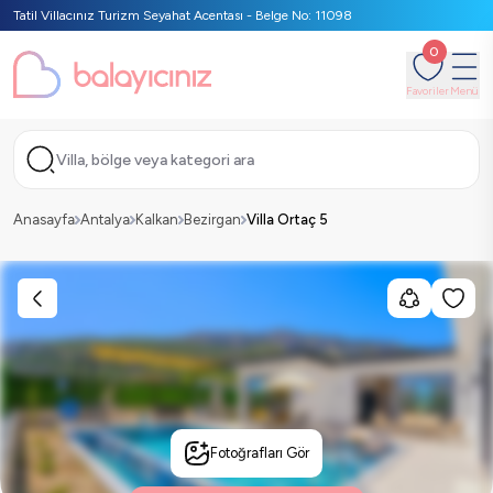
Tatil Villacınız Turizm Seyahat Acentası - Belge No: 11098
0
Favoriler
Menü
Villa, bölge veya kategori ara
Anasayfa
Antalya
Kalkan
Bezirgan
Villa Ortaç 5
Fotoğrafları Gör