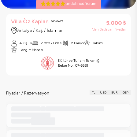
undefined Yorum
Villa Öz Kaplan
VC-8477
5.000
₺
'den Başlayan Fiyatlar
Antalya / Kaş / İslamlar
4 Kişilik
2 Yatak Odası
2 Banyo
Jakuzi
Langırt Masası
Kültür ve Turizm Bakanlığı
Belge No :
07-6559
Fiyatlar / Rezervasyon
TL
USD
EUR
GBP