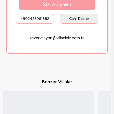
Sizi Arayalım
+902426061882
Canlı Destek
rezervasyon@villaciniz.com.tr
Benzer Villalar