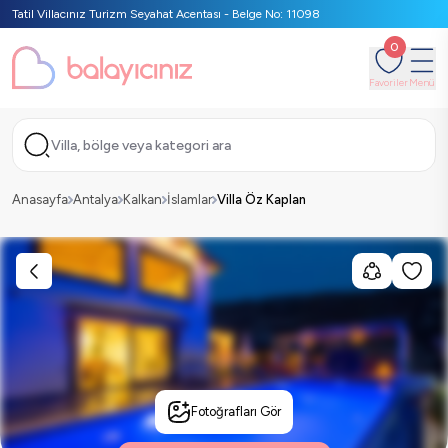
Tatil Villacınız Turizm Seyahat Acentası - Belge No: 11098
0
Favoriler
Menü
Villa, bölge veya kategori ara
Anasayfa
Antalya
Kalkan
İslamlar
Villa Öz Kaplan
Fotoğrafları Gör