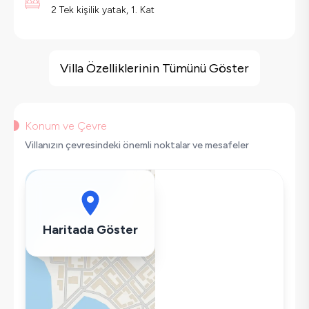
2 Tek kişilik yatak, 1. Kat
Villa Özellikleri
Jakuzi
Villa Özelliklerinin Tümünü Göster
Barbekü
Doğa Manzaralı
Langırt
Konum ve Çevre
Masa Tenisi
Villanızın çevresindeki önemli noktalar ve mesafeler
Salıncak
Korunaklı Havuz
Saç Kurutma Makinası
Bulaşık Makinesi
Haritada Göster
Çamaşır Makinesi
Buzdolabı
Klima
Wifi / İnternet