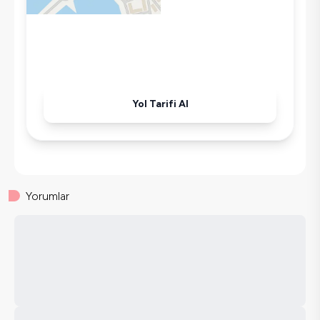
Tost Makinesi
Mikrodalga
Kettle
Korunaklı Havuz
Ütü
Yol Tarifi Al
Havuz-Bahçe Bakımı
Yorumlar