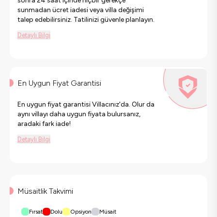
sonra 24 saat içinde hiçbir gerekçe
sunmadan ücret iadesi veya villa değişimi
talep edebilirsiniz. Tatilinizi güvenle planlayın.
Detaylı Bilgi
En Uygun Fiyat Garantisi
En uygun fiyat garantisi Villacınız'da. Olur da
aynı villayı daha uygun fiyata bulursanız,
aradaki fark iade!
Detaylı Bilgi
Müsaitlik Takvimi
Fırsat
Dolu
Opsiyon
Müsait